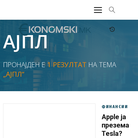
АКТУЕЛНО
АЈПЛ
ЕКОНОМИЈА
ФИНАНСИИ
ПРОНАЈДЕН Е
1 РЕЗУЛТАТ
НА ТЕМА
„АЈПЛ“
БАНКАРСТВО
ЖИВОТ
МОЗАИК
ФИНАНСИИ
Apple ја
презема
Tesla?