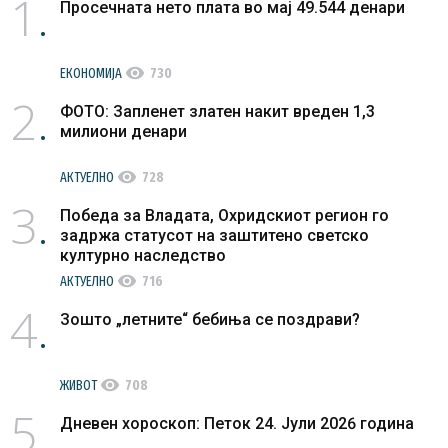
1
Просечната нето плата во мај 49.544 денари
visibility
ЕКОНОМИЈА
730
2
ФОТО: Запленет златен накит вреден 1,3
милиони денари
visibility
АКТУЕЛНО
728
3
Победа за Владата, Охридскиот регион го
задржа статусот на заштитено светско
културно наследство
visibility
АКТУЕЛНО
716
4
Зошто „летните“ бебиња се поздрави?
visibility
ЖИВОТ
708
5
Дневен хороскоп: Петок 24. Јули 2026 година