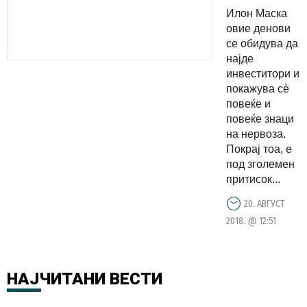
Илон Маска
овие денови
се обидува да
најде
инвеститори и
покажува сè
повеќе и
повеќе знаци
на нервоза.
Покрај тоа, е
под зголемен
притисок...
20. АВГУСТ
2018. @ 12:51
НАЈЧИТАНИ
ВЕСТИ