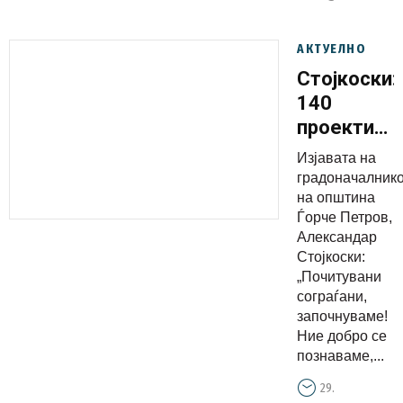
АКТУЕЛНО
Стојкоски:
140
проекти
за развој
Изјавата на
и
градоначалник
напредок
на општина
Ѓорче Петров,
на
Александар
општина
Стојкоски:
Ѓорче
„Почитувани
Петров,
сограѓани,
започнуваме!
младите
Ние добро се
и
познаваме,...
понатаму
29.
остануваа