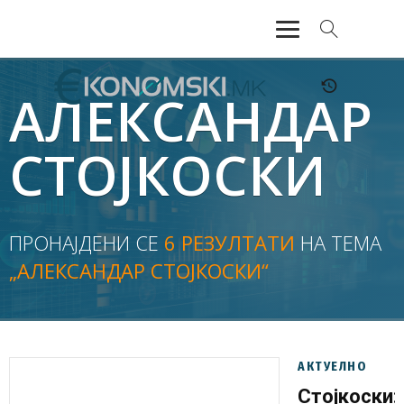
АКТУЕЛНО
АЛЕКСАНДАР
ЕКОНОМИЈА
СТОЈКОСКИ
ФИНАНСИИ
БАНКАРСТВО
ПРОНАЈДЕНИ СЕ
6 РЕЗУЛТАТИ
НА ТЕМА
„АЛЕКСАНДАР СТОЈКОСКИ“
ЖИВОТ
МОЗАИК
АКТУЕЛНО
Стојкоски: