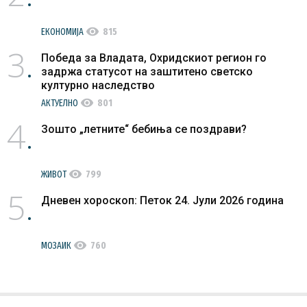
visibility
ЕКОНОМИЈА
815
3
Победа за Владата, Охридскиот регион го
задржа статусот на заштитено светско
културно наследство
visibility
АКТУЕЛНО
801
4
Зошто „летните“ бебиња се поздрави?
visibility
ЖИВОТ
799
5
Дневен хороскоп: Петок 24. Јули 2026 година
visibility
МОЗАИК
760