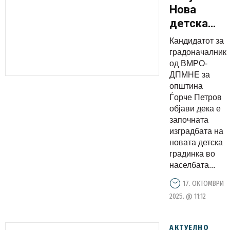
Нова
детска
градинка
Кандидатот за
во
градоначалник
Дексион
од ВМРО-
ДПМНЕ за
општина
Ѓорче Петров
објави дека е
започната
изградбата на
новата детска
градинка во
населбата...
17. ОКТОМВРИ
2025. @ 11:12
АКТУЕЛНО