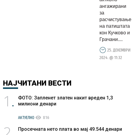
ангажирани
за
расчистување
на патиштата
кон Кучково и
Грачани....
25. ДЕКЕМВРИ
2024. @ 11:32
НАЈЧИТАНИ
ВЕСТИ
1
ФОТО: Запленет златен накит вреден 1,3
милиони денари
visibility
АКТУЕЛНО
816
2
Просечната нето плата во мај 49.544 денари