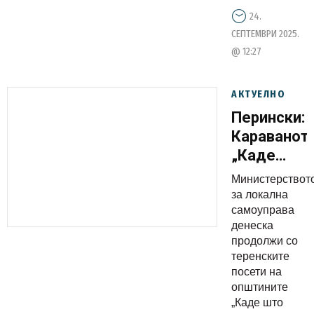
24.
СЕПТЕМВРИ 2025.
@ 12:27
АКТУЕЛНО
Перински:
Караванот
„Каде
што
Министерствот
срцето е
за локална
дома“ е
самоуправа
денеска
важен за
продолжи со
нас, ни
теренските
дава
посети на
можност
општините
„Каде што
да ги