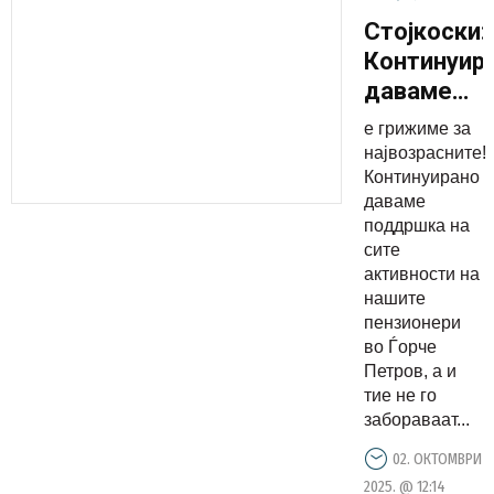
Стојкоски:
Континуир
даваме
поддршка
е грижиме за
на сите
највозрасните!
активност
Континуирано
даваме
на нашите
поддршка на
пензионер
сите
активности на
нашите
пензионери
во Ѓорче
Петров, а и
тие не го
забораваат...
02. ОКТОМВРИ
2025. @ 12:14