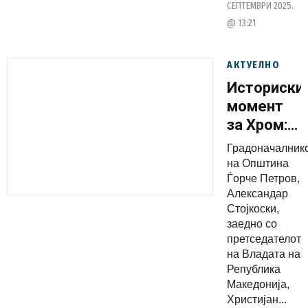
СЕПТЕМВРИ 2025.
наш
@ 13:21
фокус
АКТУЕЛНО
Историски
момент
за Хром:
Новата
Градоначалник
спортска
на Општина
сала во
Ѓорче Петров,
Александар
завршна
Стојкоски,
фаза
заедно со
претседателот
на Владата на
Република
Македонија,
Христијан...