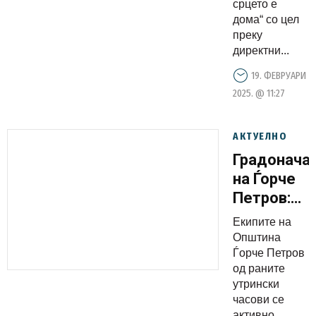
срцето е
слушнеме
дома“ со цел
реалните
преку
потреби
директни...
на
19. ФЕВРУАРИ
граѓаните
2025. @ 11:27
АКТУЕЛНО
Градонача
на Ѓорче
Петров:
Будно ги
Екипите на
следиме
Општина
условите
Ѓорче Петров
од раните
на терен и
утрински
навремено
часови се
реагираме
активно