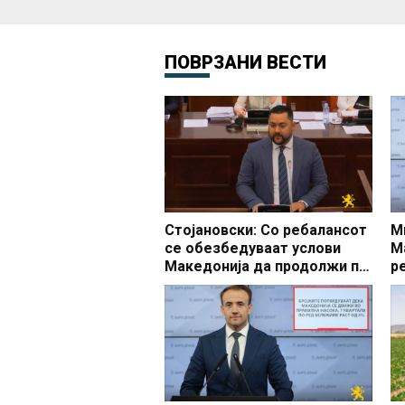
ПОВРЗАНИ ВЕСТИ
Стојановски: Со ребалансот
М
се обезбедуваат услови
М
Македонија да продолжи по
р
патот на економскиот раст,
б
стабилни финансии и
Р
подобар животен стандард
на сите граѓани