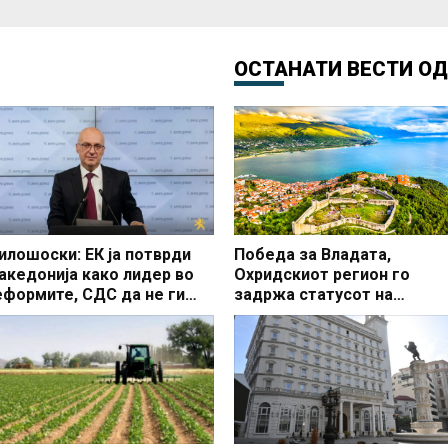
ОСТАНАТИ ВЕСТИ О
илошоски: ЕК ја потврди
Победа за Владата,
акедонија како лидер во
Охридскиот регион го
еформите, СДС да не ги
задржа статусот на
локира законите од
заштитено светско култур
еформската агенда
наследство