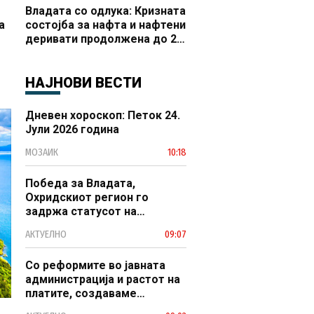
Владата со одлука: Кризната
а
состојба за нафта и нафтени
деривати продолжена до 20
 и
октомври
НАЈНОВИ ВЕСТИ
Дневен хороскоп: Петок 24.
Јули 2026 година
МОЗАИК
10:18
Победа за Владата,
Охридскиот регион го
задржа статусот на
заштитено светско културно
АКТУЕЛНО
09:07
наследство
Со реформите во јавната
администрација и растот на
платите, создаваме
професионален, ефикасен и