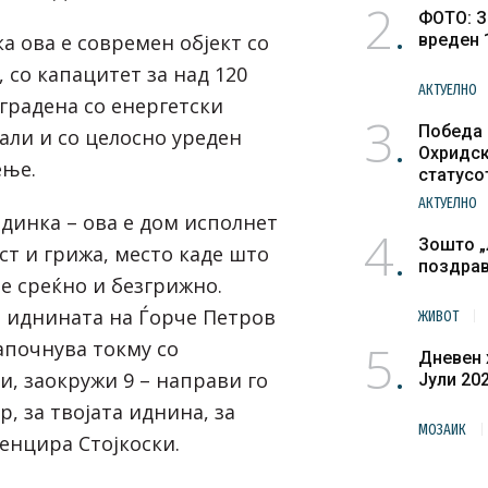
2
ФОТО: З
а ова е современ објект со
вреден 
, со капацитет за над 120
АКТУЕЛНО
зградена со енергетски
3
Победа 
али и со целосно уреден
Охридск
ење.
статусо
културн
АКТУЕЛНО
адинка – ова е дом исполнет
4
Зошто „
ст и грижа, место каде што
поздра
те среќно и безгрижно.
е иднината на Ѓорче Петров
ЖИВОТ
5
апочнува токму со
Дневен 
ти, заокружи 9 – направи го
Јули 20
, за твојата иднина, за
МОЗАИК
енцира Стојкоски.