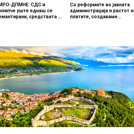
МРО-ДПМНЕ: СДС и
Со реформите во јавната
илипче уште еднаш се
администрација и растот н
емантирани, средствата од
платите, создаваме
ПАРД програмата
професионален, ефикасен
овторно се ставени на
модерен јавен сектор
асполагање на
емјоделците