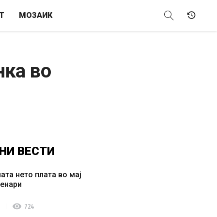
Т
МОЗАИК
нка во
НИ
ВЕСТИ
ата нето плата во мај
денари
visibility
724