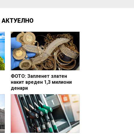
Д
АКТУЕЛНО
ФОТО: Запленет златен
накит вреден 1,3 милиони
денари
но