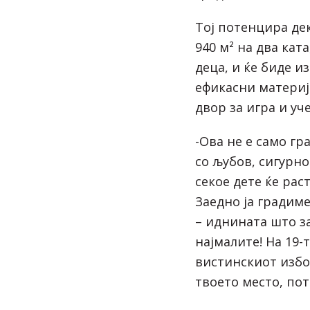
Тој потенцира дек
940 м² на два ката
деца, и ќе биде и
ефикасни материј
двор за игра и уч
-Ова не е само гр
со љубов, сигурно
секое дете ќе рас
Заедно ја градим
– иднината што з
најмалите! На 19-
вистинскиот избор
твоето место, пот