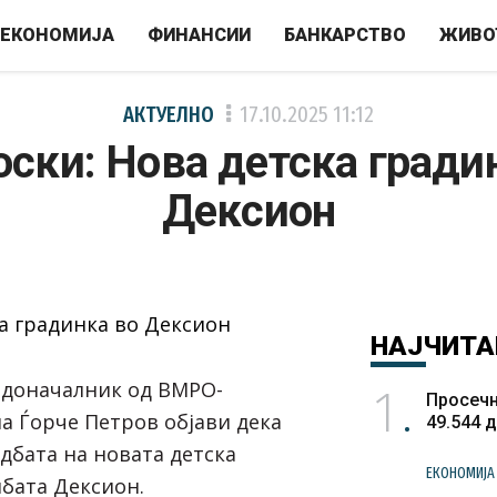
ЕКОНОМИЈА
ФИНАНСИИ
БАНКАРСТВО
ЖИВО
АКТУЕЛНО
17.10.2025
11:12
оски: Нова детска гради
Дексион
НАЈЧИТА
1
адоначалник од ВМРО-
Просечн
 Ѓорче Петров објави дека
49.544 
дбата на новата детска
ЕКОНОМИЈА
лбата Дексион.