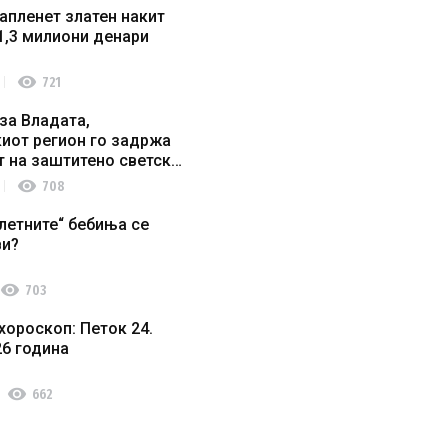
апленет златен накит
1,3 милиони денари
visibility
721
за Владата,
иот регион го задржа
т на заштитено светско
о наследство
visibility
708
летните“ бебиња се
ви?
visibility
703
хороскоп: Петок 24.
26 година
visibility
662