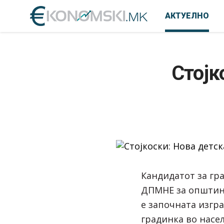
АКТУЕЛНО
Стојк
Кандидатот за гр
ДПМНЕ за општина
е започната изгра
градинка во насе