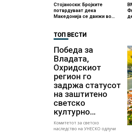
Стојаноски: Бројките
В
потврдуваат дека
Ф
Македонија се движи во
д
правилна насока, 7 квартали
И
по ред бележиме раст од
п
3%
ТОП ВЕСТИ
р
з
Победа за
Владата,
Охридскиот
регион го
задржа статусот
на заштитено
светско
културно
наследство
Комитетот за светско
наследство на УНЕСКО одлучи