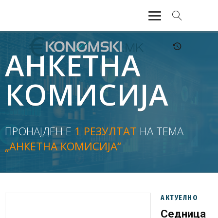
АКТУЕЛНО
АНКЕТНА
ЕКОНОМИЈА
КОМИСИЈА
ФИНАНСИИ
БАНКАРСТВО
ПРОНАЈДЕН Е
1 РЕЗУЛТАТ
НА ТЕМА
„АНКЕТНА КОМИСИЈА“
ЖИВОТ
МОЗАИК
АКТУЕЛНО
Седница