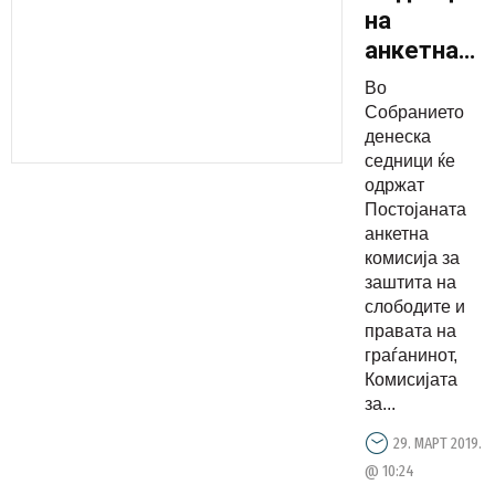
на
анкетна
комисија
Во
и три
Собранието
собраниск
денеска
седници ќе
комисии
одржат
Постојаната
анкетна
комисија за
заштита на
слободите и
правата на
граѓанинот,
Комисијата
за...
29. МАРТ 2019.
@ 10:24