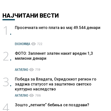
НАЈЧИТАНИ
ВЕСТИ
1
Просечната нето плата во мај 49.544 денари
visibility
ЕКОНОМИЈА
722
2
ФОТО: Запленет златен накит вреден 1,3
милиони денари
visibility
АКТУЕЛНО
719
3
Победа за Владата, Охридскиот регион го
задржа статусот на заштитено светско
културно наследство
visibility
АКТУЕЛНО
706
4
Зошто „летните“ бебиња се поздрави?