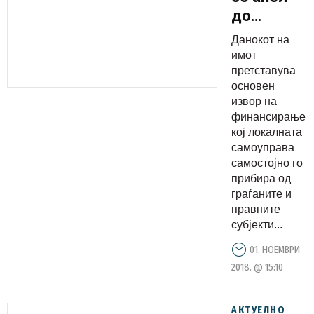
до
граѓаните:
Данокот на
Заеднички
имот
да
претставува
основен
придонесе
извор на
за
финансирање
побогата
кој локалната
и помоќна
самоуправа
самостојно го
општина
прибира од
граѓаните и
правните
субјекти...
01. НОЕМВРИ
2018. @ 15:10
АКТУЕЛНО