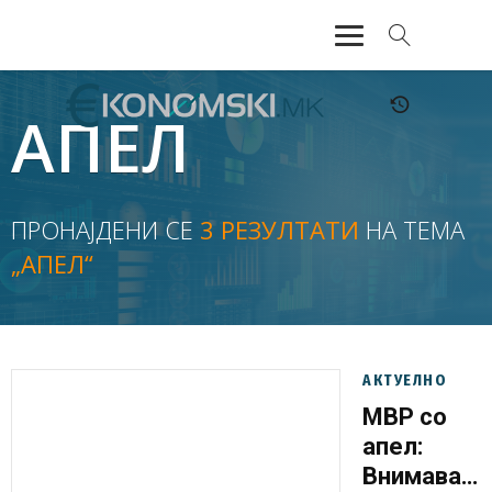
АКТУЕЛНО
АПЕЛ
ЕКОНОМИЈА
ФИНАНСИИ
ПРОНАЈДЕНИ СЕ
3 РЕЗУЛТАТИ
НА ТЕМА
„АПЕЛ“
БАНКАРСТВО
ЖИВОТ
МОЗАИК
АКТУЕЛНО
МВР со
апел:
Внимавајт