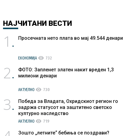
во полза
на
решавање
НАЈЧИТАНИ
ВЕСТИ
на
1
проблемит
Просечната нето плата во мај 49.544 денари
visibility
ЕКОНОМИЈА
732
2
ФОТО: Запленет златен накит вреден 1,3
милиони денари
visibility
АКТУЕЛНО
730
3
Победа за Владата, Охридскиот регион го
задржа статусот на заштитено светско
културно наследство
visibility
АКТУЕЛНО
719
4
Зошто „летните“ бебиња се поздрави?