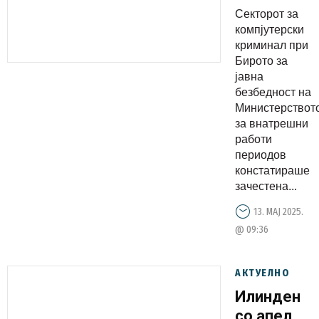
на лажни
Секторот за
е-пораки
компјутерски
– фишинг
криминал при
Бирото за
линкови
јавна
за
безбедност на
наводна
Министерствот
документа
за внатрешни
работи
периодов
констатираше
зачестена...
13. МАЈ 2025.
@ 09:36
АКТУЕЛНО
Илинден
со апел