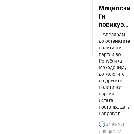
Мицкоски:
Ги
повикувам
и
– Апелирам
останатит
до останатите
партии да
политички
партии во
се
Република
откажат
Македонија,
од
до колегите
средстват
до другите
политички
за
партии,
референду
истата
кампања
постапка да ја
и тие да
направат...
се
27. АВГУСТ
вложат
2018. @ 19:17