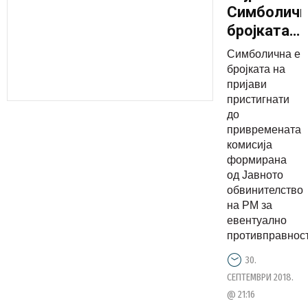
Симболичн
бројката
на пријави
Симболична е
пристигна
бројката на
до ЈОРМ
пријави
пристигнати
до
привремената
комисија
формирана
од Јавното
обвинителство
на РМ за
евентуално
противправности
30.
СЕПТЕМВРИ 2018.
@ 21:16