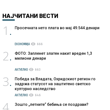
НАЈЧИТАНИ
ВЕСТИ
1
Просечната нето плата во мај 49.544 денари
visibility
ЕКОНОМИЈА
666
2
ФОТО: Запленет златен накит вреден 1,3
милиони денари
visibility
АКТУЕЛНО
663
3
Победа за Владата, Охридскиот регион го
задржа статусот на заштитено светско
културно наследство
visibility
АКТУЕЛНО
646
4
Зошто „летните“ бебиња се поздрави?