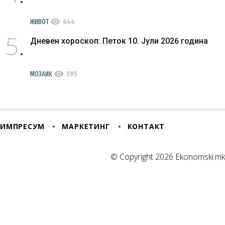
visibility
ЖИВОТ
644
5
Дневен хороскоп: Петок 10. Јули 2026 година
visibility
МОЗАИК
595
ИМПРЕСУМ
МАРКЕТИНГ
КОНТАКТ
© Copyright 2026 Ekonomski.mk