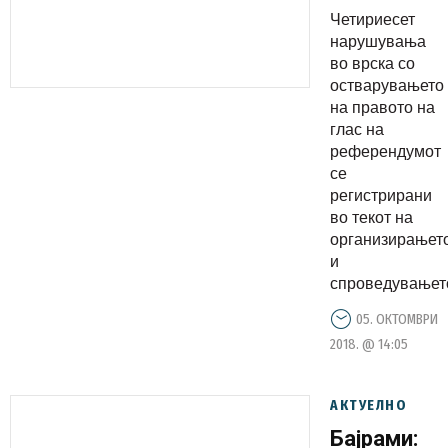
референд
Четириесет
регистрир
нарушувања
четириесе
во врска со
остварувањето
нарушувањ
на правото на
на
глас на
правото
референдумот
на глас
се
регистрирани
во текот на
организирањет
и
спроведувањето
05. ОКТОМВРИ
2018. @ 14:05
АКТУЕЛНО
Бајрами: