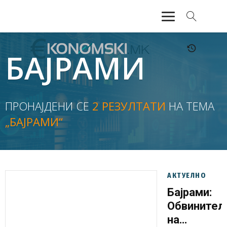
АКТУЕЛНО
БАЈРАМИ
ЕКОНОМИЈА
ФИНАНСИИ
ПРОНАЈДЕНИ СЕ
2 РЕЗУЛТАТИ
НА ТЕМА
„БАЈРАМИ“
БАНКАРСТВО
ЖИВОТ
МОЗАИК
АКТУЕЛНО
Бајрами:
Обвинител
на