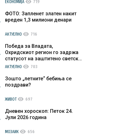
visibility
ЕКОНОМИЈА
719
ФОТО: Запленет златен накит
вреден 1,3 милиони денари
visibility
АКТУЕЛНО
716
Победа за Владата,
Охридскиот регион го задржа
статусот на заштитено светско
културно наследство
visibility
АКТУЕЛНО
703
Зошто „летните“ бебиња се
поздрави?
visibility
ЖИВОТ
697
Дневен хороскоп: Петок 24.
Јули 2026 година
visibility
МОЗАИК
656