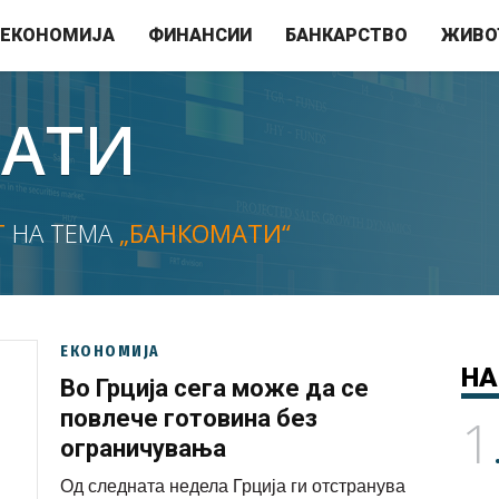
ЕКОНОМИЈА
ФИНАНСИИ
БАНКАРСТВО
ЖИВО
АТИ
Т
НА ТЕМА
„БАНКОМАТИ“
ЕКОНОМИЈА
НА
Во Грција сега може да се
повлече готовина без
1
ограничувања
Од следната недела Грција ги отстранува