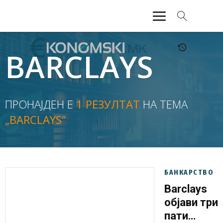
АКТУЕЛНО
BARCLAYS
ЕКОНОМИЈА
ФИНАНСИИ
ПРОНАЈДЕН Е
1 РЕЗУЛТАТ
НА ТЕМА
„BARCLAYS“
БАНКАРСТВО
ЖИВОТ
МОЗАИК
БАНКАРСТВО
Barclays
објави три
пати