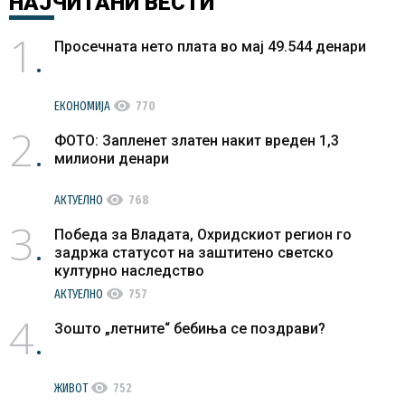
НАЈЧИТАНИ
ВЕСТИ
1
Просечната нето плата во мај 49.544 денари
visibility
ЕКОНОМИЈА
770
2
ФОТО: Запленет златен накит вреден 1,3
милиони денари
visibility
АКТУЕЛНО
768
3
Победа за Владата, Охридскиот регион го
задржа статусот на заштитено светско
културно наследство
visibility
АКТУЕЛНО
757
4
Зошто „летните“ бебиња се поздрави?
visibility
ЖИВОТ
752