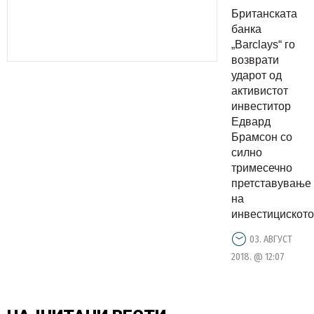
повисок
Британската
профит за
банка
кварталот
„Barclays“ го
возврати
ударот од
активистот
инвеститор
Едвард
Брамсон со
силно
тримесечно
претставување
на
инвестициското.
03. АВГУСТ
2018. @ 12:07