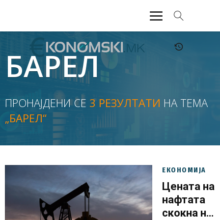
АКТУЕЛНО
БАРЕЛ
ЕКОНОМИЈА
ФИНАНСИИ
ПРОНАЈДЕНИ СЕ
3 РЕЗУЛТАТИ
НА ТЕМА
„БАРЕЛ“
БАНКАРСТВО
ЖИВОТ
МОЗАИК
ЕКОНОМИЈА
Цената на
нафтата
скокна на