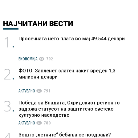
НАЈЧИТАНИ
ВЕСТИ
1
Просечната нето плата во мај 49.544 денари
visibility
ЕКОНОМИЈА
792
2
ФОТО: Запленет златен накит вреден 1,3
милиони денари
visibility
АКТУЕЛНО
791
3
Победа за Владата, Охридскиот регион го
задржа статусот на заштитено светско
културно наследство
visibility
АКТУЕЛНО
780
4
Зошто „летните“ бебиња се поздрави?