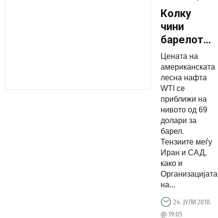
Колку
чини
барелот
по
Цената на
покачувањ
американската
на цените
лесна нафта
WTI се
на
приближи на
нафтата?
нивото од 69
долари за
барел.
Тензиите меѓу
Иран и САД,
како и
Организацијата
на...
24. ЈУЛИ 2018.
@ 19:05