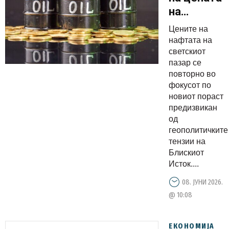
на
нафтата:
Цените на
Се
нафтата на
приближув
светскиот
пазар се
до
повторно во
психолошк
фокусот по
граница
новиот пораст
од 100
предизвикан
од
долари за
геополитичките
барел
тензии на
Блискиот
Исток....
08. ЈУНИ 2026.
@ 10:08
ЕКОНОМИЈА