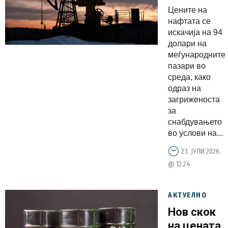
94 долари
Цените на
нафтата се
искачија на 94
долари на
меѓународните
пазари во
среда, како
одраз на
загриженоста
за
снабдувањето
во услови на...
23. ЈУЛИ 2026.
@ 12:24
АКТУЕЛНО
Нов скок
на цената