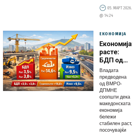
05. МАРТ 2026.
@ 14:24
ЕКОНОМИЈА
Економија
расте:
БДП од
3,5% во
Владата
2025
предводена
година,
од ВМРО-
ДПМНЕ
градежни
соопшти дека
со раст
македонската
од 14,6%
економија
бележи
стабилен раст,
посочувајќи