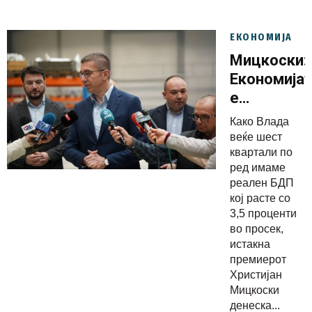
ЕКОНОМИЈА
Мицкоски:
Економија
е
консолиди
Како Влада
шест
веќе шест
квартали
квартали по
ред имаме
по ред
реален БДП
имаме
кој расте со
реален
3,5 проценти
БДП кој
во просек,
истакна
расте
премиерот
Христијан
Мицкоски
денеска...