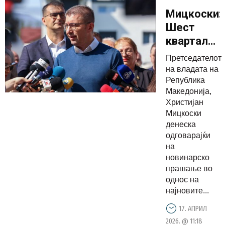
Мицкоски:
Шест
квартали
по ред
Претседателот
имаме
на владата на
раст на
Република
Македонија,
БДП од
Христијан
3,5%, во
Мицкоски
услови
денеска
кога
одговарајќи
на
растот во
новинарско
ЕУ е под
прашање во
1%
однос на
најновите...
17. АПРИЛ
2026. @ 11:18