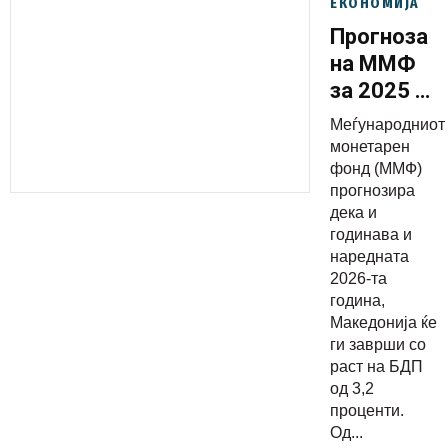
ЕКОНОМИЈА
Прогноза
на ММФ
за 2025 и
2026:
Меѓународниот
Македониј
монетарен
со раст
фонд (ММФ)
прогнозира
од 3,2%
дека и
годинава и
наредната
2026-та
година,
Македонија ќе
ги заврши со
раст на БДП
од 3,2
проценти.
Од...