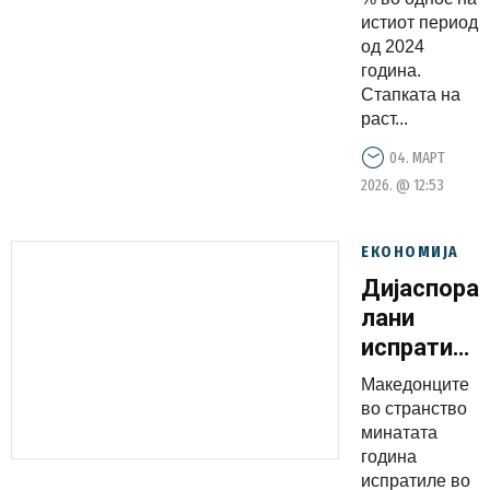
истиот период
од 2024
година.
Стапката на
раст...
04. МАРТ
2026. @ 12:53
ЕКОНОМИЈА
Дијаспора
лани
испратила
во
Македонците
земјава
во странство
310
минатата
година
милиони
испратиле во