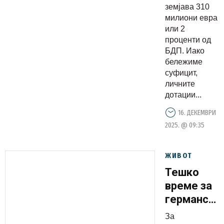
евра или
земјава 310
2
милиони евра
проценти
или 2
проценти од
од БДП
БДП. Иако
бележиме
суфицит,
личните
дотации...
16. ДЕКЕМВРИ
2025. @ 09:35
ЖИВОТ
Тешко
време за
германска
економија:
За