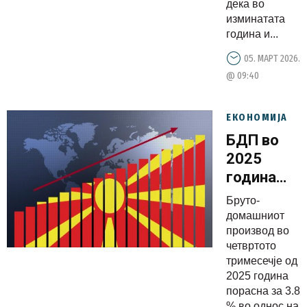
дека во
изминатата
година и...
05. МАРТ 2026.
@ 09:40
ЕКОНОМИЈА
БДП во
2025
година
пораснал
Бруто-
за 3,5
домашниот
отсто
производ во
четвртото
тримесечје од
2025 година
порасна за 3.8
% во однос на