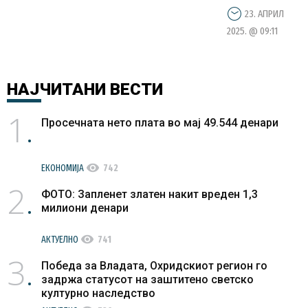
23. АПРИЛ
2025. @ 09:11
НАЈЧИТАНИ
ВЕСТИ
1
Просечната нето плата во мај 49.544 денари
visibility
ЕКОНОМИЈА
742
2
ФОТО: Запленет златен накит вреден 1,3
милиони денари
visibility
АКТУЕЛНО
741
3
Победа за Владата, Охридскиот регион го
задржа статусот на заштитено светско
културно наследство