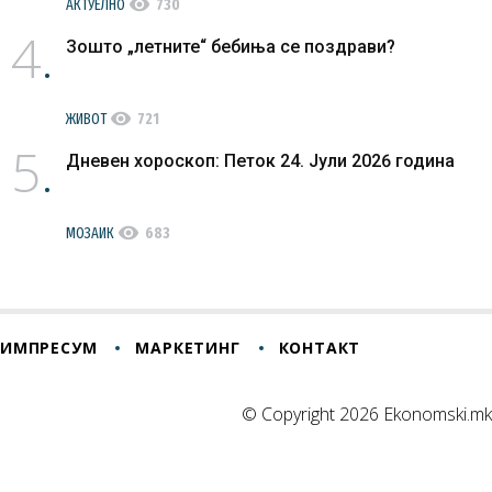
visibility
АКТУЕЛНО
730
4
Зошто „летните“ бебиња се поздрави?
visibility
ЖИВОТ
721
5
Дневен хороскоп: Петок 24. Јули 2026 година
visibility
МОЗАИК
683
ИМПРЕСУМ
МАРКЕТИНГ
КОНТАКТ
© Copyright 2026 Ekonomski.mk