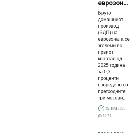
еврозонат
се
Бруто
зголеми
домашниот
во првиот
производ
(БДП) на
квартал
еврозоната се
од 2025
зголеми во
година за
првиот
0,3 отсто
квартал од
2025 година
за 0,3
проценти
споредено со
претходните
три месеци,...
15. МАЈ 2025.
@ 14:57