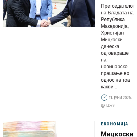
проекцијат
Претседателот
за
на Владата на
економски
Република
Македонија,
раст од
Христијан
над 3,5
Мицкоски
проценти
денеска
одговараше
на
новинарско
прашање во
однос на тоа
какви...
11. ЈУНИ 2026.
@ 12:49
ЕКОНОМИЈА
Мицкоски: