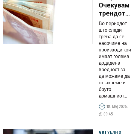
Очекувам
трендот
на стапка
Во периодот
на раст
што следи
над 3,5
треба да се
насочиме на
проценти
производи кои
на БДП да
имаат голема
продолжи
додадена
во
вредност за
да можеме да
периодот
го јакнеме и
кој следи
бруто
домашниот...
18. МАЈ 2026.
@ 09:45
АКТУЕЛНО