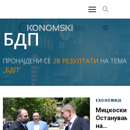
АКТУЕЛНО
БДП
ЕКОНОМИЈА
ФИНАНСИИ
ПРОНАЈДЕНИ СЕ
28 РЕЗУЛТАТИ
НА ТЕМА
„БДП“
БАНКАРСТВО
ЖИВОТ
МОЗАИК
ЕКОНОМИЈА
Мицкоски:
Останувам
на