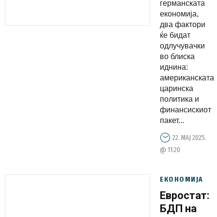
Растот на
германската
БДП ќе
економија,
два фактори
биде на
ќе бидат
нула
одлучувачки
во блиска
иднина:
американската
царинска
политика и
финансискиот
пакет...
22. МАЈ 2025.
@ 11:20
ЕКОНОМИЈА
Евростат:
БДП на