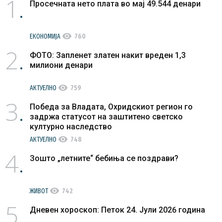
1
Просечната нето плата во мај 49.544 денари
visibility
ЕКОНОМИЈА
760
2
ФОТО: Запленет златен накит вреден 1,3
милиони денари
visibility
АКТУЕЛНО
759
3
Победа за Владата, Охридскиот регион го
задржа статусот на заштитено светско
културно наследство
visibility
АКТУЕЛНО
748
4
Зошто „летните“ бебиња се поздрави?
visibility
ЖИВОТ
742
5
Дневен хороскоп: Петок 24. Јули 2026 година