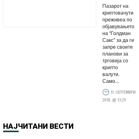
и
Пазарот на
понатаму
криптовачути
паѓа
преживеа по
објавувањето
на “Голдман
Сакс” за да ги
запре своите
планови за
трговија со
крипто
валути.
Само...
11. СЕПТЕМВРИ
2018. @ 13:29
НАЈЧИТАНИ
ВЕСТИ