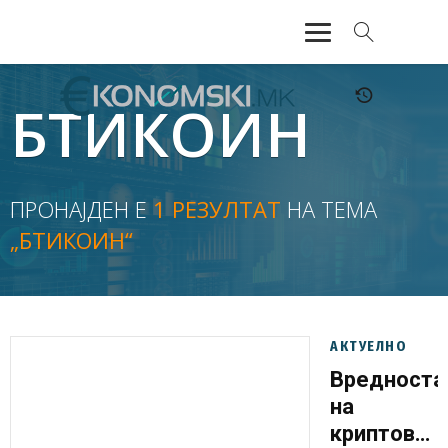
АКТУЕЛНО
БТИКОИН
ЕКОНОМИЈА
ФИНАНСИИ
ПРОНАЈДЕН Е
1 РЕЗУЛТАТ
НА ТЕМА
„БТИКОИН“
БАНКАРСТВО
ЖИВОТ
МОЗАИК
АКТУЕЛНО
Вредноста
на
криптовал