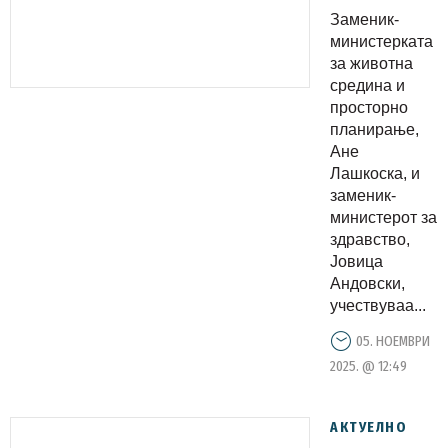
Протоколо
Заменик-
за вода и
министерката
здравје –
за животна
средина и
рамка за
просторно
побезбедн
планирање,
и
Ане
поодржли
Лашкоска, и
заменик-
иднина
министерот за
здравство,
Јовица
Андовски,
учествуваа...
05. НОЕМВРИ
2025. @ 12:49
АКТУЕЛНО