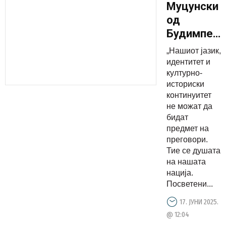
Муцунски
од
Будимпешт
Нашиот
„Нашиот јазик,
јазик,
идентитет и
идентитет
културно-
историски
и
континуитет
културно-
не можат да
историски
бидат
континуит
предмет на
преговори.
не можат
Тие се душата
да бидат
на нашата
предмет
нација.
на
Посветени...
преговори
17. ЈУНИ 2025.
@ 12:04