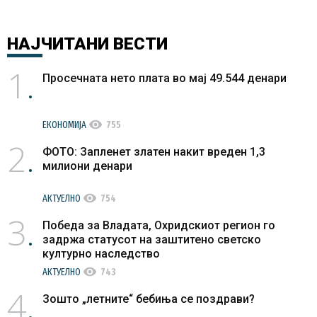
НАЈЧИТАНИ
ВЕСТИ
1
Просечната нето плата во мај 49.544 денари
visibility
ЕКОНОМИЈА
755
2
ФОТО: Запленет златен накит вреден 1,3
милиони денари
visibility
АКТУЕЛНО
754
3
Победа за Владата, Охридскиот регион го
задржа статусот на заштитено светско
културно наследство
visibility
АКТУЕЛНО
743
4
Зошто „летните“ бебиња се поздрави?