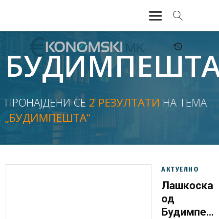
АКТУЕЛНО
БУДИМПЕШТ
ЕКОНОМИЈА
ФИНАНСИИ
ПРОНАЈДЕНИ СЕ
2 РЕЗУЛТАТИ
НА ТЕМА
„БУДИМПЕШТА“
БАНКАРСТВО
ЖИВОТ
МОЗАИК
АКТУЕЛНО
Лашкоска
од
Будимпешт