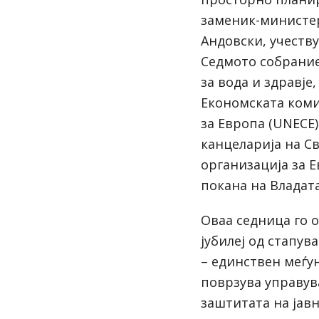
заменик-министер
Андовски, учеств
Седмото собрание
за вода и здравје
Економската коми
за Европа (UNECE
канцеларија на С
организација за Е
покана на Владата
Оваа седница го 
јубилеј од стапув
– единствен меѓу
поврзува управув
заштитата на јавн