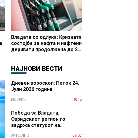
Владата со одлука: Кризната
а
состојба за нафта и нафтени
деривати продолжена до 20
 и
октомври
НАЈНОВИ ВЕСТИ
Дневен хороскоп: Петок 24.
Јули 2026 година
МОЗАИК
10:18
Победа за Владата,
Охридскиот регион го
задржа статусот на
заштитено светско културно
АКТУЕЛНО
09:07
наследство