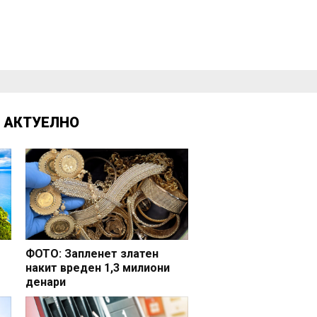
Д
АКТУЕЛНО
ФОТО: Запленет златен
накит вреден 1,3 милиони
денари
но