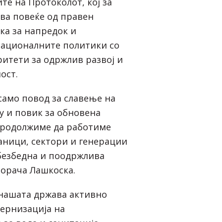
те на Протоколот, кој за
ува повеќе од правен
ка за напредок и
националните политики со
итети за одржлив развој и
ост.
е само повод за славење на
у и повик за обновена
продолжиме да работиме
раници, сектори и генерации
обезбедна и поодржлива
порача Лашкоска.
 нашата држава активно
ернизација на