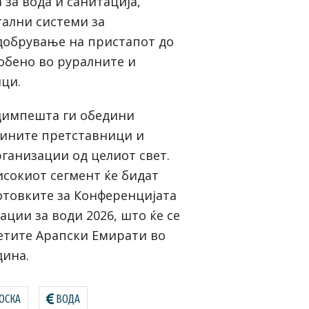
за вода и санитација,
ални системи за
добрување на пристапот до
собено во руралните и
ци.
димпешта ги обедини
дините претставници и
ганизации од целиот свет.
исокиот сегмент ќе бидат
отовките за Конференцијата
ции за води 2026, што ќе се
етите Арапски Емирати во
дина.
ОСКА
ВОДА