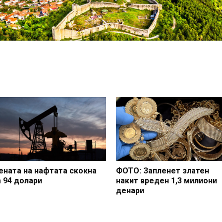
ената на нафтата скокна
ФОТО: Запленет златен
а 94 долари
накит вреден 1,3 милиони
денари