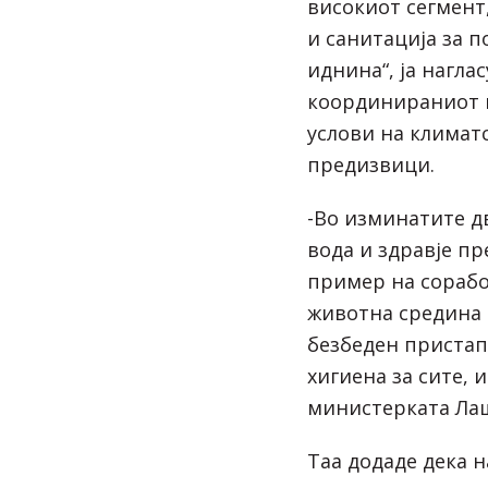
високиот сегмент
и санитација за 
иднина“, ја нагла
координираниот 
услови на климат
предизвици.
-Во изминатите д
вода и здравје п
пример на сорабо
животна средина 
безбеден пристап 
хигиена за сите, 
министерката Лаш
Таа додаде дека 