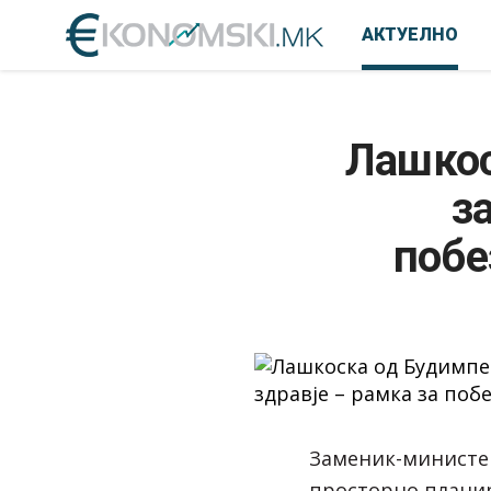
АКТУЕЛНО
Лашкос
з
побе
Заменик-министер
просторно планир