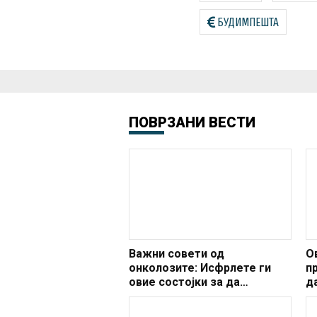
БУДИМПЕШТА
ПОВРЗАНИ ВЕСТИ
Важни совети од
О
онколозите: Исфрлете ги
п
овие состојки за да
д
живеете долго