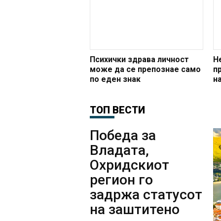
Психички здрава личност
Н
може да се препознае само
п
по еден знак
н
ТОП ВЕСТИ
Победа за
Владата,
Охридскиот
регион го
задржа статусот
на заштитено