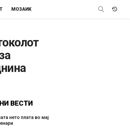
Т
МОЗАИК
токолот
за
днина
НИ
ВЕСТИ
ата нето плата во мај
денари