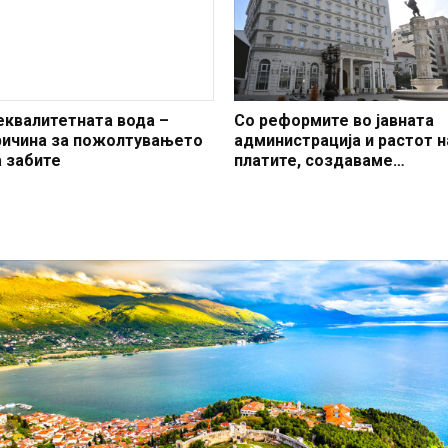
еквалитетната вода –
Со реформите во јавната
ричина за пожолтувањето
администрација и растот н
а забите
платите, создаваме
професионален, ефикасен
модерен јавен сектор