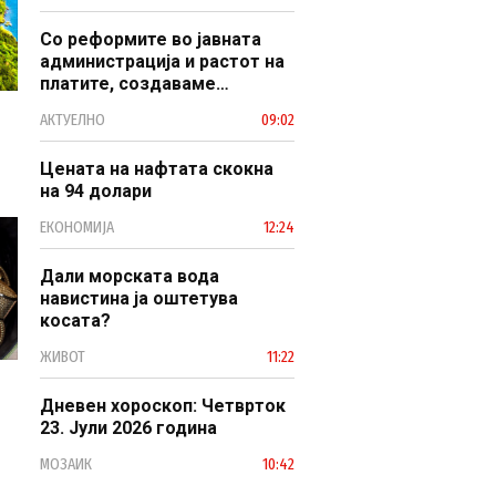
Со реформите во јавната
администрација и растот на
платите, создаваме
професионален, ефикасен и
АКТУЕЛНО
09:02
модерен јавен сектор
Цената на нафтата скокна
на 94 долари
ЕКОНОМИЈА
12:24
Дали морската вода
навистина ја оштетува
косата?
ЖИВОТ
11:22
Дневен хороскоп: Четврток
23. Јули 2026 година
МОЗАИК
10:42