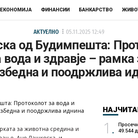
ЕКОНОМИЈА
ФИНАНСИИ
БАНКАРСТВО
ЖИВО
АКТУЕЛНО
05.11.2025
12:49
ка од Будимпешта: Про
а вода и здравје – рамка 
збедна и поодржлива и
НАЈЧИТА
1
Просечн
ката за животна средина и
49.544 
ање, Ане Лашкоска, и