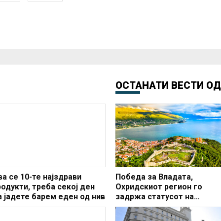
ОСТАНАТИ ВЕСТИ О
ва се 10-те најздрави
Победа за Владата,
родукти, треба секој ден
Охридскиот регион го
а јадете барем еден од нив
задржа статусот на
заштитено светско култур
наследство