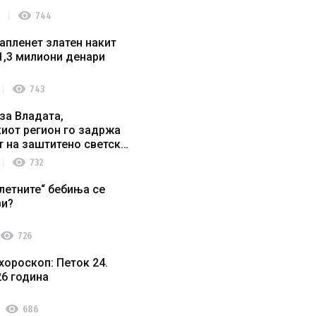
visibility
744
апленет златен накит
1,3 милиони денари
visibility
743
за Владата,
иот регион го задржа
т на заштитено светско
о наследство
visibility
732
летните“ бебиња се
ви?
visibility
726
хороскоп: Петок 24.
26 година
visibility
686