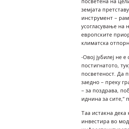
посветена на цели
земјата претстав
инструмент – рам
усогласување на 
европските приор
климатска отпорн
-Овој јубилеј не 
постигнатото, тук
посветеност. Да 
заедно – преку г
– за поздрава, п
иднина за сите,“ 
Таа истакна дека
инвестира во мод