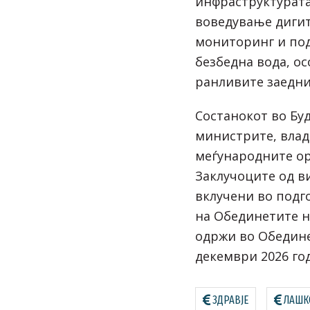
инфраструктурата 
воведување дигит
мониторинг и по
безбедна вода, о
ранливите заедни
Состанокот во Бу
министрите, вла
меѓународните ор
Заклучоците од в
вклучени во подг
на Обединетите на
одржи во Обедин
декември 2026 го
ЗДРАВЈЕ
ЛАШК