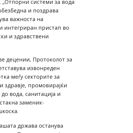
, „Отпорни системи за вода
побезбедна и поздрава
сува важноста на
и интегриран пристап во
ски и здравствени
ве децении, Протоколот за
ретставува извонреден
тка меѓу секторите за
и здравје, промовирајќи
до вода, санитација и
истакна заменик-
коска.
нашата држава останува