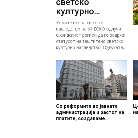
светско
културно
наследство
Комитетот за светско
наследство на УНЕСКО одлучи
Охридскиот регион да го задржи
статусот на заштитено светско
културно наследство. Одлуката...
Со реформите во јавната
Ц
администрација и растот на
н
платите, создаваме
професионален, ефикасен и
модерен јавен сектор