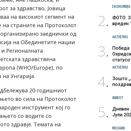
ЕКОНОМИЈА
от за здравство, Јовица
2
уваа на високиот сегмент на
ФОТО: З
вреден 
 на страните на Протоколот
, организирано заеднички од
АКТУЕЛНО
сија на Обединетите нации
3
Победа 
) и Регионалната
Охридск
ветската здравствена
статусо
културн
вропа (WHO/Europe), по
АКТУЕЛНО
4
 на Унгарија.
Зошто „
поздра
одбележува 20-годишниот
ањето во сила на Протоколот
ЖИВОТ
5
народен инструмент кој го
Дневен 
Јули 20
ањето со водите со
ото здравје. Темата на
МОЗАИК