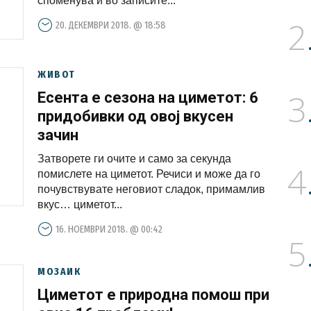
споменува и во записите...
2
20. ДЕКЕМВРИ 2018. @ 18:58
ЖИВОТ
3
Есента е сезона на циметот: 6
придобивки од овој вкусен
зачин
Затворете ги очите и само за секунда
4
помислете на циметот. Речиси и може да го
почувствувате неговиот сладок, примамлив
вкус… циметот...
16. НОЕМВРИ 2018. @ 00:42
5
МОЗАИК
Циметот e природна помош при