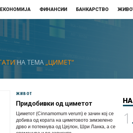
ЕКОНОМИЈА
ФИНАНСИИ
БАНКАРСТВО
ЖИВО
ТАТИ
НА ТЕМА
„ЦИМЕТ“
ЖИВОТ
НА
Придобивки од циметот
1
Циметот (Cinnamomum verum) е зачин кој се
добива од кората на циметовото зимзелено
дрво и потекнува од Цејлон, Шри Ланка, а се