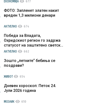
visibility
ЕКОНОМИЈА
677
ФОТО: Запленет златен накит
вреден 1,3 милиони денари
visibility
АКТУЕЛНО
674
Победа за Владата,
Охридскиот регион го задржа
статусот на заштитено светско
културно наследство
visibility
АКТУЕЛНО
662
Зошто „летните“ бебиња се
поздрави?
visibility
ЖИВОТ
654
Дневен хороскоп: Петок 24.
Јули 2026 година
visibility
МОЗАИК
610