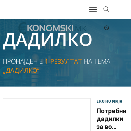
АКТУЕЛНО
ДАДИЛКО
ЕКОНОМИЈА
ФИНАНСИИ
ПРОНАЈДЕН Е
1 РЕЗУЛТАТ
НА ТЕМА
„ДАДИЛКО“
БАНКАРСТВО
ЖИВОТ
МОЗАИК
ЕКОНОМИЈА
Потребни
дадилки
за во