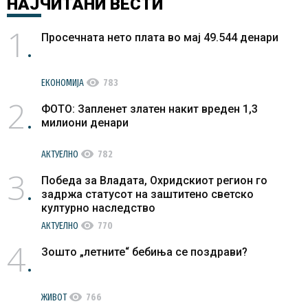
НАЈЧИТАНИ
ВЕСТИ
1
Просечната нето плата во мај 49.544 денари
visibility
ЕКОНОМИЈА
783
2
ФОТО: Запленет златен накит вреден 1,3
милиони денари
visibility
АКТУЕЛНО
782
3
Победа за Владата, Охридскиот регион го
задржа статусот на заштитено светско
културно наследство
visibility
АКТУЕЛНО
770
4
Зошто „летните“ бебиња се поздрави?
visibility
ЖИВОТ
766