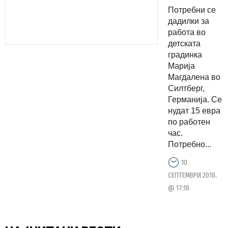
градинка
Потребни се
во
дадилки за
Германија
работа во
детската
градинка
Марија
Магдалена во
Силтберг,
Германија. Се
нудат 15 евра
по работен
час.
Потребно...
10.
СЕПТЕМВРИ 2018.
@ 17:18