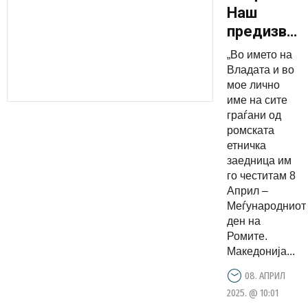
Наш
предизвик
и цел
„Во името на
како
Владата и во
Влада во
мое лично
име на сите
периодот
граѓани од
кој следи,
ромската
е да го
етничка
подигнеме
заедница им
го честитам 8
социјални
Април –
и
Меѓународниот
економски
ден на
статус на
Ромите.
Ромите
Македонија...
08. АПРИЛ
2025. @ 10:01