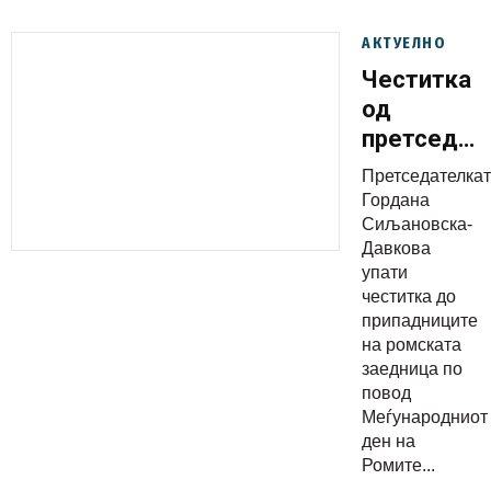
АКТУЕЛНО
Честитка
од
претседат
Сиљановск
Претседателка
Давкова
Гордана
по повод
Сиљановска-
Давкова
8 Април ‒
упати
Меѓународ
честитка до
ден на
припадниците
Ромите
на ромската
заедница по
повод
Меѓународниот
ден на
Ромите...