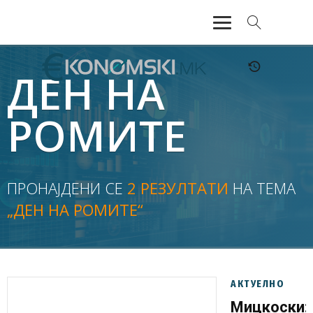
АКТУЕЛНО
ДЕН НА
ЕКОНОМИЈА
РОМИТЕ
ФИНАНСИИ
БАНКАРСТВО
ПРОНАЈДЕНИ СЕ
2 РЕЗУЛТАТИ
НА ТЕМА
„ДЕН НА РОМИТЕ“
ЖИВОТ
МОЗАИК
АКТУЕЛНО
Мицкоски: