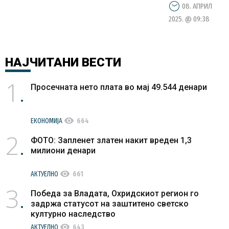
08. АПРИЛ
2025. @ 09:38
НАЈЧИТАНИ
ВЕСТИ
1
Просечната нето плата во мај 49.544 денари
visibility
ЕКОНОМИЈА
664
2
ФОТО: Запленет златен накит вреден 1,3
милиони денари
visibility
АКТУЕЛНО
661
3
Победа за Владата, Охридскиот регион го
задржа статусот на заштитено светско
културно наследство
visibility
АКТУЕЛНО
643