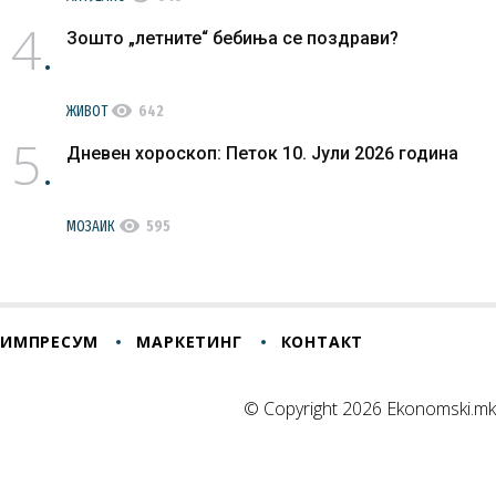
4
Зошто „летните“ бебиња се поздрави?
visibility
ЖИВОТ
642
5
Дневен хороскоп: Петок 10. Јули 2026 година
visibility
МОЗАИК
595
ИМПРЕСУМ
МАРКЕТИНГ
КОНТАКТ
© Copyright 2026 Ekonomski.mk