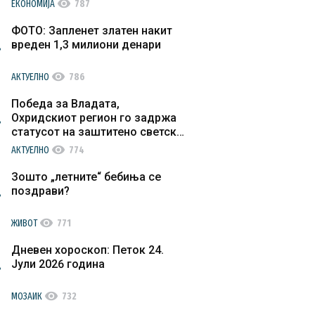
visibility
ЕКОНОМИЈА
787
ФОТО: Запленет златен накит
вреден 1,3 милиони денари
visibility
АКТУЕЛНО
786
Победа за Владата,
Охридскиот регион го задржа
статусот на заштитено светско
културно наследство
visibility
АКТУЕЛНО
774
Зошто „летните“ бебиња се
поздрави?
visibility
ЖИВОТ
771
Дневен хороскоп: Петок 24.
Јули 2026 година
visibility
МОЗАИК
732