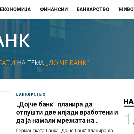
ЕКОНОМИЈА
ФИНАНСИИ
БАНКАРСТВО
ЖИВО
АНК
ТАТИ
НА ТЕМА
„ДОЈЧЕ БАНК“
БАНКАРСТВО
НА
„Дојче банк“ планира да
отпушти две илјади вработени и
1
да ја намали мрежата на
филијали
Германската банка „Дојче банк“ планира да