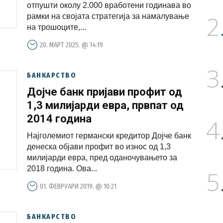
отпушти околу 2.000 вработени годинава во
2
рамки на својата стратегија за намалување
на трошоците,...
20. МАРТ 2025. @ 14:19
3
БАНКАРСТВО
Дојче банк пријави профит од
1,3 милијарди евра, првпат од
2014 година
4
Најголемиот германски кредитор Дојче банк
денеска објави профит во износ од 1,3
милијарди евра, пред оданочувањето за
2018 година. Ова...
5
01. ФЕВРУАРИ 2019. @ 10:21
БАНКАРСТВО