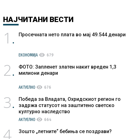
НАЈЧИТАНИ
ВЕСТИ
1
Просечната нето плата во мај 49.544 денари
visibility
ЕКОНОМИЈА
679
2
ФОТО: Запленет златен накит вреден 1,3
милиони денари
visibility
АКТУЕЛНО
676
3
Победа за Владата, Охридскиот регион го
задржа статусот на заштитено светско
културно наследство
visibility
АКТУЕЛНО
664
4
Зошто „летните“ бебиња се поздрави?