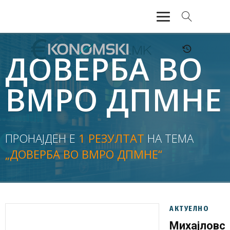
АКТУЕЛНО
ДОВЕРБА ВО
ЕКОНОМИЈА
ВМРО ДПМНЕ
ФИНАНСИИ
БАНКАРСТВО
ПРОНАЈДЕН Е
1 РЕЗУЛТАТ
НА ТЕМА
„ДОВЕРБА ВО ВМРО ДПМНЕ“
ЖИВОТ
МОЗАИК
АКТУЕЛНО
Михајловск