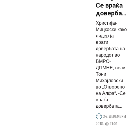
Се враќа
довербата
на
Христијан
народот
Мицкоски како
во ВМРО-
лидер ја
врати
ДПМНЕ
довербата на
народот во
ВМРО-
ДПМНЕ, вели
Тони
Михајловски
во „Отворено
на Алфа“. -Се
враќа
довербата...
24. ДЕКЕМВРИ
2018. @ 21:01