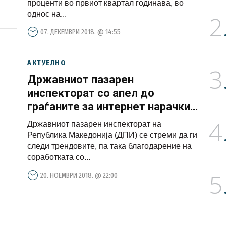
проценти во првиот квартал годинава, во
однос на...
2
07. ДЕКЕМВРИ 2018. @ 14:55
АКТУЕЛНО
3
Државниот пазарен
инспекторат со апел до
граѓаните за интернет нарачки
преку Facebook
4
Државниот пазарен инспекторат на
Република Македонија (ДПИ) се стреми да ги
следи трендовите, па така благодарение на
соработката со...
5
20. НОЕМВРИ 2018. @ 22:00