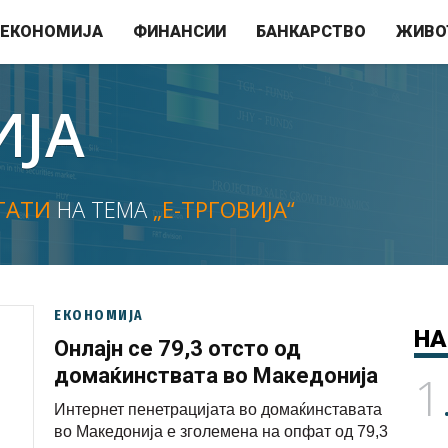
ЕКОНОМИЈА
ФИНАНСИИ
БАНКАРСТВО
ЖИВО
ИЈА
ТАТИ
НА ТЕМА
„Е-ТРГОВИЈА“
ЕКОНОМИЈА
НА
Онлајн се 79,3 отсто од
домаќинствата во Македонија
1
Интернет пенетрацијата во домаќинставата
во Македонија е зголемена на опфат од 79,3