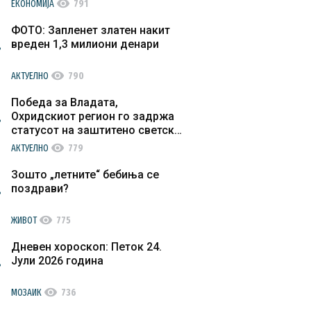
visibility
ЕКОНОМИЈА
791
ФОТО: Запленет златен накит
вреден 1,3 милиони денари
visibility
АКТУЕЛНО
790
Победа за Владата,
Охридскиот регион го задржа
статусот на заштитено светско
културно наследство
visibility
АКТУЕЛНО
779
Зошто „летните“ бебиња се
поздрави?
visibility
ЖИВОТ
775
Дневен хороскоп: Петок 24.
Јули 2026 година
visibility
МОЗАИК
736