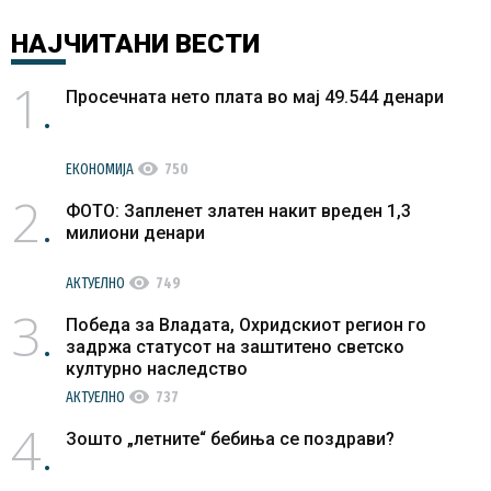
НАЈЧИТАНИ
ВЕСТИ
1
Просечната нето плата во мај 49.544 денари
visibility
ЕКОНОМИЈА
750
2
ФОТО: Запленет златен накит вреден 1,3
милиони денари
visibility
АКТУЕЛНО
749
3
Победа за Владата, Охридскиот регион го
задржа статусот на заштитено светско
културно наследство
visibility
АКТУЕЛНО
737
4
Зошто „летните“ бебиња се поздрави?