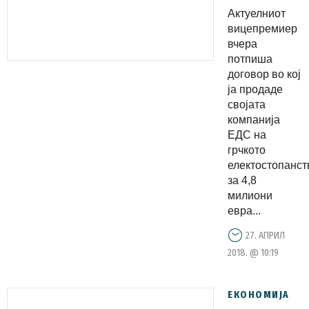
Актуелниот
вицeпремиер
вчера
потпиша
договор во кој
ја продаде
својата
компанија
ЕДС на
грчкото
електостопанст
за 4,8
милиони
евра...
27. АПРИЛ
2018. @ 10:19
ЕКОНОМИЈА