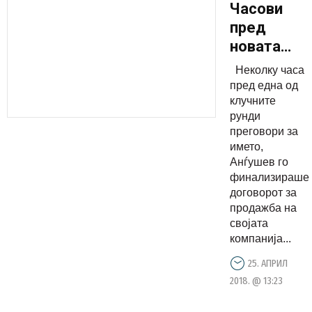
Часови
пред
новата
рунда
Неколку часа
преговори
пред една од
за името
клучните
рунди
во Виена
преговори за
Анѓушев
името,
ја
Анѓушев го
продаде
финализираше
договорот за
ЕДС на
продажба на
грчкото
својата
електрост
компанија...
25. АПРИЛ
2018. @ 13:23