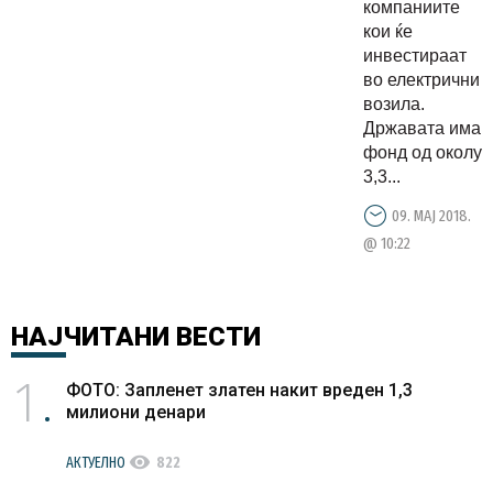
компаниите
кои ќе
инвестираат
во електрични
возила.
Државата има
фонд од околу
3,3...
09. МАЈ 2018.
@ 10:22
НАЈЧИТАНИ
ВЕСТИ
1
ФОТО: Запленет златен накит вреден 1,3
милиони денари
visibility
АКТУЕЛНО
822