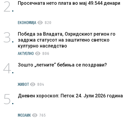
2
Просечната нето плата во мај 49.544 денари
visibility
ЕКОНОМИЈА
820
3
Победа за Владата, Охридскиот регион го
задржа статусот на заштитено светско
културно наследство
visibility
АКТУЕЛНО
806
4
Зошто „летните“ бебиња се поздрави?
visibility
ЖИВОТ
804
5
Дневен хороскоп: Петок 24. Јули 2026 година
visibility
МОЗАИК
765