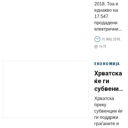
2018. Тоа е
еднакво на
17.547
продадени
електрични...
11. МАЈ 2018.
@ 14:11
ЕКОНОМИЈА
Хрватска
ќе ги
субвеници
купувачите
Хрватска
на
преку
електричн
субвенции ќе
ги поддржи
возила
граѓаните и