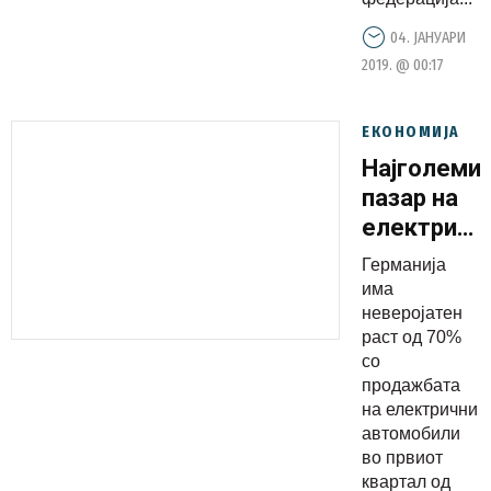
04. ЈАНУАРИ
2019. @ 00:17
ЕКОНОМИЈА
Најголеми
пазар на
електричн
автомобил
Германија
во
има
Германија
неверојатен
раст од 70%
со
продажбата
на електрични
автомобили
во првиот
квартал од