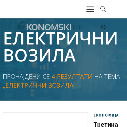
АКТУЕЛНО
ЕЛЕКТРИЧНИ
ЕКОНОМИЈА
ВОЗИЛА
ФИНАНСИИ
БАНКАРСТВО
ПРОНАЈДЕНИ СЕ
4 РЕЗУЛТАТИ
НА ТЕМА
„ЕЛЕКТРИЧНИ ВОЗИЛА“
ЖИВОТ
МОЗАИК
ЕКОНОМИЈА
Третина