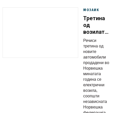
МОЗАИК
Третина
од
возилата
во
Речиси
Норвешка
третина од
се
новите
автомобили
електричн
продадени во
Норвешка
минатата
година се
електрични
возила,
соопшти
независната
Норвешка
федерација...