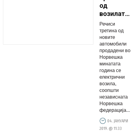
од
возилата
во
Речиси
Норвешка
третина од
се
новите
автомобили
електричн
продадени во
Норвешка
минатата
година се
електрични
возила,
соопшти
независната
Норвешка
федерација...
04. ЈАНУАРИ
2019. @ 11:33