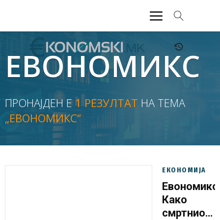
АКТУЕЛНО
ЕВОНОМИКС
ЕКОНОМИЈА
ФИНАНСИИ
ПРОНАЈДЕН Е
1 РЕЗУЛТАТ
НА ТЕМА
„ЕВОНОМИКС“
БАНКАРСТВО
ЖИВОТ
МОЗАИК
ЕКОНОМИЈА
Евономикс
Како
смртниот