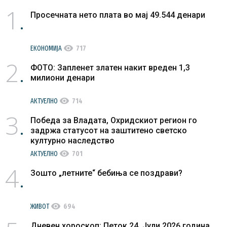
1
Просечната нето плата во мај 49.544 денари
visibility
ЕКОНОМИЈА
717
2
ФОТО: Запленет златен накит вреден 1,3
милиони денари
visibility
АКТУЕЛНО
714
3
Победа за Владата, Охридскиот регион го
задржа статусот на заштитено светско
културно наследство
visibility
АКТУЕЛНО
701
4
Зошто „летните“ бебиња се поздрави?
visibility
ЖИВОТ
694
Дневен хороскоп: Петок 24. Јули 2026 година