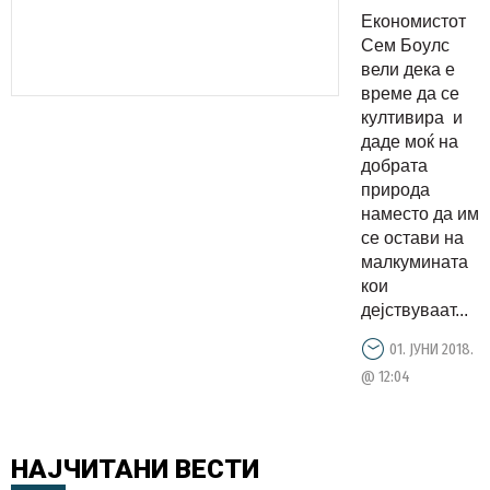
грев
Економистот
алчност
Сем Боулс
се
вели дека е
време да се
рехабилит
култивира и
во
даде моќ на
Самоинтер
добрата
природа
наместо да им
се остави на
малкумината
кои
дејствуваат...
01. ЈУНИ 2018.
@ 12:04
НАЈЧИТАНИ
ВЕСТИ