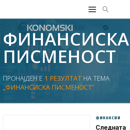
АКТУЕЛНО
ФИНАНСИСКА
ЕКОНОМИЈА
ПИСМЕНОСТ
ФИНАНСИИ
БАНКАРСТВО
ПРОНАЈДЕН Е
1 РЕЗУЛТАТ
НА ТЕМА
„ФИНАНСИСКА ПИСМЕНОСТ“
ЖИВОТ
МОЗАИК
ФИНАНСИИ
Следната