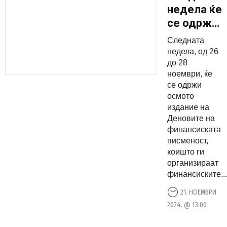
недела ќе
се одржи
осмото
Следната
издание
недела, од 26
на
до 28
ноември, ќе
Деновите
се одржи
на
осмото
финансиск
издание на
писменост
Деновите на
финансиската
писменост,
коишто ги
организираат
финансиските...
21. НОЕМВРИ
2024. @ 13:00