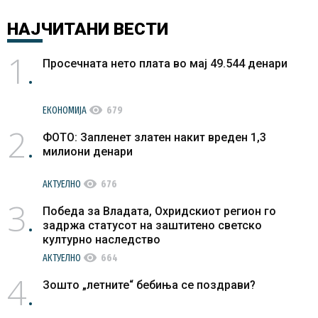
НАЈЧИТАНИ
ВЕСТИ
1
Просечната нето плата во мај 49.544 денари
visibility
ЕКОНОМИЈА
679
2
ФОТО: Запленет златен накит вреден 1,3
милиони денари
visibility
АКТУЕЛНО
676
3
Победа за Владата, Охридскиот регион го
задржа статусот на заштитено светско
културно наследство
visibility
АКТУЕЛНО
664
4
Зошто „летните“ бебиња се поздрави?