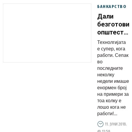
БАНКАРСТВО
Дали
безготови
општество
ќе не
Технолгијата
однесе во
е супер, кога
хаос?
работи. Сепак
во
последните
неколку
недели имаше
енормен број
на примери за
тоа колку е
лошо кога не
работи!...
11. ЈУНИ 2018.
@ 12:58