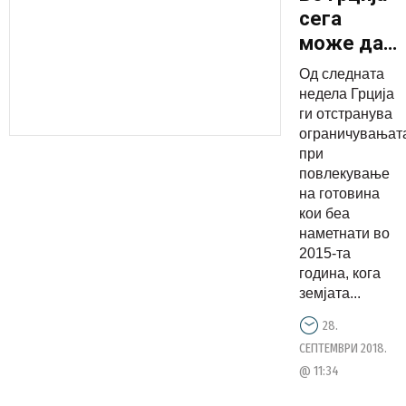
сега
може да
се
Од следната
повлече
недела Грција
готовина
ги отстранува
ограничувањат
без
при
ограничув
повлекување
на готовина
кои беа
наметнати во
2015-та
година, кога
земјата...
28.
СЕПТЕМВРИ 2018.
@ 11:34