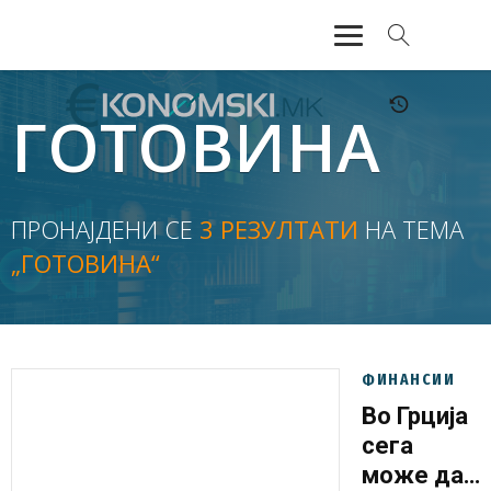
АКТУЕЛНО
ГОТОВИНА
ЕКОНОМИЈА
ФИНАНСИИ
ПРОНАЈДЕНИ СЕ
3 РЕЗУЛТАТИ
НА ТЕМА
„ГОТОВИНА“
БАНКАРСТВО
ЖИВОТ
МОЗАИК
ФИНАНСИИ
Во Грција
сега
може да