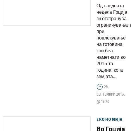
се
Од следната
повлече
недела Грција
готовина
ги отстранува
ограничувањат
без
при
ограничув
повлекување
на готовина
кои беа
наметнати во
2015-та
година, кога
земјата...
28.
СЕПТЕМВРИ 2018.
@ 19:20
ЕКОНОМИЈА
Во Грција