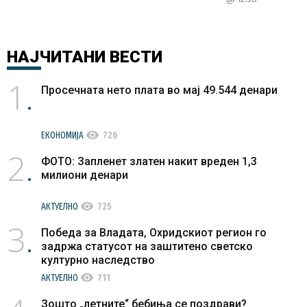
НАЈЧИТАНИ
ВЕСТИ
1
Просечната нето плата во мај 49.544 денари
visibility
ЕКОНОМИЈА
726
2
ФОТО: Запленет златен накит вреден 1,3
милиони денари
visibility
АКТУЕЛНО
725
3
Победа за Владата, Охридскиот регион го
задржа статусот на заштитено светско
културно наследство
visibility
АКТУЕЛНО
711
Зошто „летните“ бебиња се поздрави?