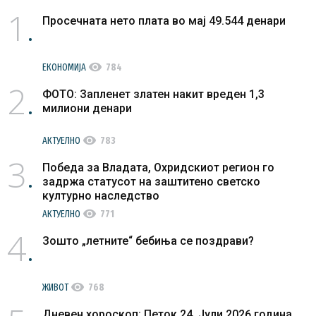
1
Просечната нето плата во мај 49.544 денари
visibility
ЕКОНОМИЈА
784
2
ФОТО: Запленет златен накит вреден 1,3
милиони денари
visibility
АКТУЕЛНО
783
3
Победа за Владата, Охридскиот регион го
задржа статусот на заштитено светско
културно наследство
visibility
АКТУЕЛНО
771
4
Зошто „летните“ бебиња се поздрави?
visibility
ЖИВОТ
768
Дневен хороскоп: Петок 24. Јули 2026 година