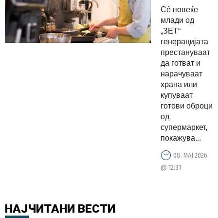
помалку
Сè повеќе
готви –
млади од
времето и
„ЗЕТ“
генерацијата
уморот
престануваат
главни
да готват и
виновници
нарачуваат
храна или
купуваат
готови оброци
од
супермаркет,
покажува...
08. МАЈ 2026.
@ 12:31
НАЈЧИТАНИ
ВЕСТИ