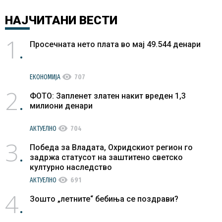
НАЈЧИТАНИ
ВЕСТИ
1
Просечната нето плата во мај 49.544 денари
visibility
ЕКОНОМИЈА
707
2
ФОТО: Запленет златен накит вреден 1,3
милиони денари
visibility
АКТУЕЛНО
704
3
Победа за Владата, Охридскиот регион го
задржа статусот на заштитено светско
културно наследство
visibility
АКТУЕЛНО
691
4
Зошто „летните“ бебиња се поздрави?