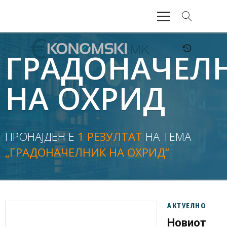
АКТУЕЛНО
ГРАДОНАЧЕЛ
ЕКОНОМИЈА
НА ОХРИД
ФИНАНСИИ
БАНКАРСТВО
ПРОНАЈДЕН Е
1 РЕЗУЛТАТ
НА ТЕМА
„ГРАДОНАЧЕЛНИК НА ОХРИД“
ЖИВОТ
МОЗАИК
АКТУЕЛНО
Новиот