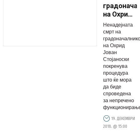
градонача
на Охрид
ќе се
Ненадејната
бира на
смрт на
избори
градоначалник
на Охрид
Јован
Стојаноски
покренува
процедура
што ќе мора
да биде
спроведена
за непречено
функционирање.
19. ДЕКЕМВРИ
2018. @ 15:00