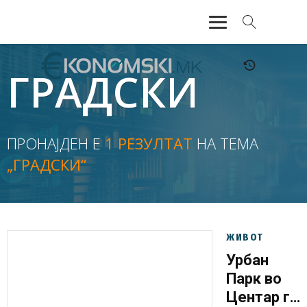
АКТУЕЛНО
ГРАДСКИ
ЕКОНОМИЈА
ФИНАНСИИ
ПРОНАЈДЕН Е
1 РЕЗУЛТАТ
НА ТЕМА
„ГРАДСКИ“
БАНКАРСТВО
ЖИВОТ
МОЗАИК
ЖИВОТ
Урбан
Парк во
Центар го