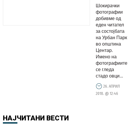
пасат
Шокирачки
овци
фотографии
(ФОТО)
добивме од
еден читател
за состојбата
на Урбан Парк
во општина
Центар.
Имено на
фотографиите
се гледа
стадо овци...
26. АПРИЛ
2018. @ 12:46
НАЈЧИТАНИ
ВЕСТИ