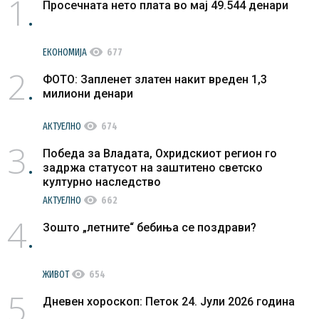
1
Просечната нето плата во мај 49.544 денари
visibility
ЕКОНОМИЈА
677
2
ФОТО: Запленет златен накит вреден 1,3
милиони денари
visibility
АКТУЕЛНО
674
3
Победа за Владата, Охридскиот регион го
задржа статусот на заштитено светско
културно наследство
visibility
АКТУЕЛНО
662
4
Зошто „летните“ бебиња се поздрави?
visibility
ЖИВОТ
654
5
Дневен хороскоп: Петок 24. Јули 2026 година