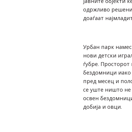
јавните објекти ќ
одржливо решение
доаѓаат најмладит
Урбан парк наме
нови детски игра
ѓубре. Просторот 
бездомници иако
пред месец и пол
се уште ништо не
освен бездомници
добија и овци.