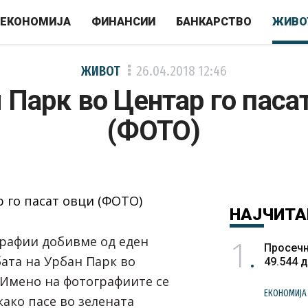
ЕКОНОМИЈА
ФИНАНСИИ
БАНКАРСТВО
ЖИВО
ЖИВОТ
26.04.2018
12:46
 Парк во Центар го паса
(ФОТО)
НАЈЧИТА
1
рафии добивме од еден
Просечн
бата на Урбан Парк во
49.544 
Имено на фотографиите се
ЕКОНОМИЈА
како пасе во зелената