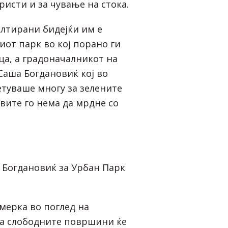
ористи и за чување на стока.
олтирани бидејќи им е
иот парк во кој порано ги
ца, а градоначалникот на
аша Богдановиќ кој во
туваше многу за зелените
вите го нема да мрдне со
 Богдановиќ за Урбан Парк
мерка во поглед на
а слободните површини ќе