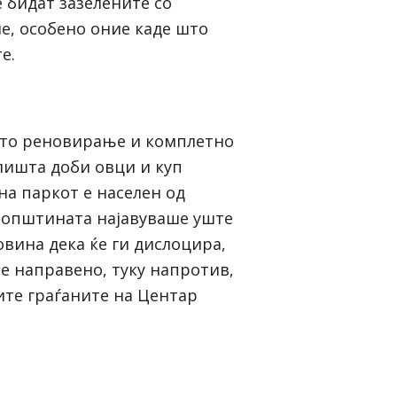
е бидат зазелените со
, особено оние каде што
е.
сто реновирање и комплетно
лишта доби овци и куп
на паркот е населен од
 општината најавуваше уште
овина дека ќе ги дислоцира,
 е направено, туку напротив,
те граѓаните на Центар