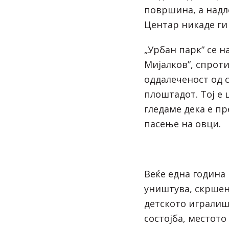
површина, а надл
Центар никаде ги
„Урбан парк” се н
Мијалков”, спроти
оддалеченост од 
плоштадот. Тој е 
гледаме дека е пр
пасење на овци.
Веќе една година 
уништува, скршен
детското игралиш
состојба, местото