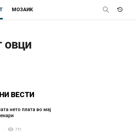
Т
МОЗАИК
т овци
НИ
ВЕСТИ
ата нето плата во мај
денари
visibility
711