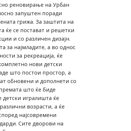
сно реновирање на Урбан
елосно запуштен поради
ената грижа. За заштита на
та ќе се постават и решетки
ции и со различен дизајн.
та за најмладите, а во однос
ости за рекреација, ќе
комплетно нови детски
аде што постои простор, а
дат обновени и дополнети со
премата што ќе биде
е детски игралишта ќе
различни возрасти, а ќе
според најсовремени
дарди. Сите дворови на