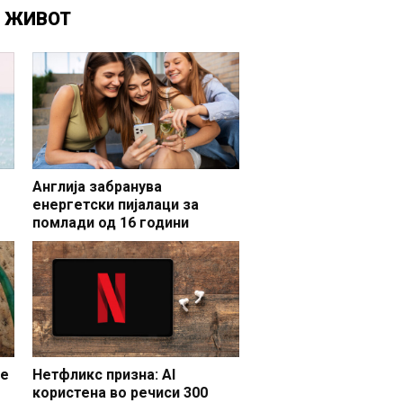
Д
ЖИВОТ
Англија забранува
енергетски пијалаци за
помлади од 16 години
се
Нетфликс призна: AI
користена во речиси 300