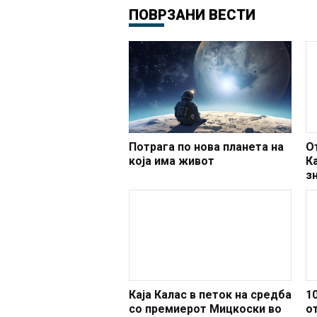
ПОВРЗАНИ ВЕСТИ
Потрага по нова планета на
О
која има живот
К
з
з
д
Каја Калас в петок на средба
1
со премиерот Мицкоски во
о