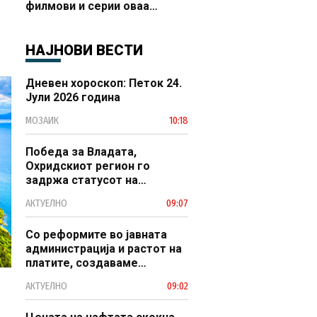
филмови и серии оваа
година
НАЈНОВИ ВЕСТИ
Дневен хороскоп: Петок 24.
Јули 2026 година
МОЗАИК
10:18
Победа за Владата,
Охридскиот регион го
задржа статусот на
заштитено светско културно
АКТУЕЛНО
09:07
наследство
Со реформите во јавната
администрација и растот на
платите, создаваме
професионален, ефикасен и
АКТУЕЛНО
09:02
модерен јавен сектор