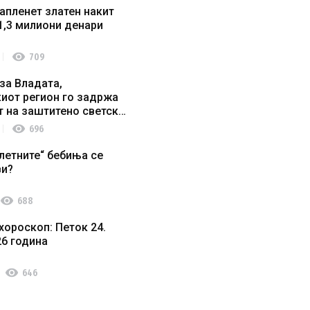
апленет златен накит
1,3 милиони денари
visibility
709
за Владата,
иот регион го задржа
т на заштитено светско
о наследство
visibility
696
летните“ бебиња се
ви?
visibility
688
хороскоп: Петок 24.
26 година
visibility
646