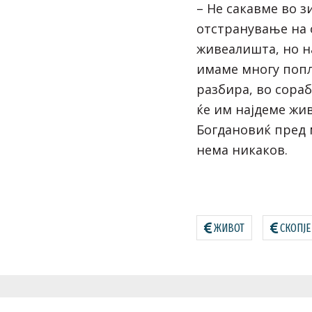
– Не сакавме во 
отстранување на 
живеалишта, но н
имаме многу попл
разбира, во сора
ќе им најдеме жи
Богдановиќ пред 
нема никаков.
ЖИВОТ
СКОПЈЕ