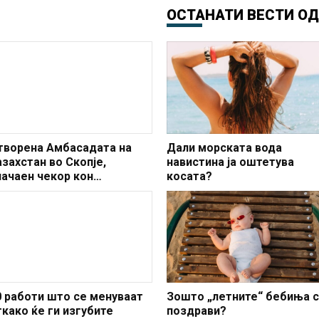
ОСТАНАТИ ВЕСТИ О
творена Амбасадата на
Дали морската вода
азахстан во Скопје,
навистина ја оштетува
начаен чекор кон
косата?
ајакнување на врските меѓу
вете земји
0 работи што се менуваат
Зошто „летните“ бебиња 
ткако ќе ги изгубите
поздрави?