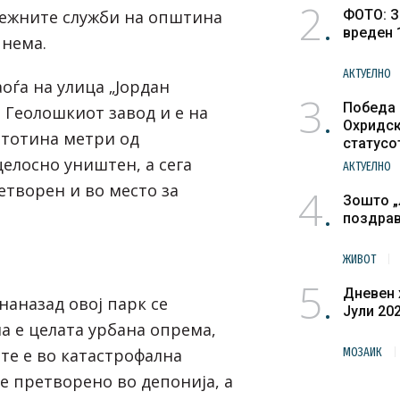
2
ежните служби на општина
ФОТО: З
вреден 
 нема.
АКТУЕЛНО
аоѓа на улица „Јордан
3
Победа 
 Геолошкиот завод и е на
Охридск
стотина метри од
статусо
културн
целосно уништен, а сега
АКТУЕЛНО
етворен и во место за
4
Зошто „
поздра
ЖИВОТ
5
Дневен 
наназад овој парк се
Јули 20
а е целата урбана опрема,
те е во катастрофална
МОЗАИК
 е претворено во депонија, а