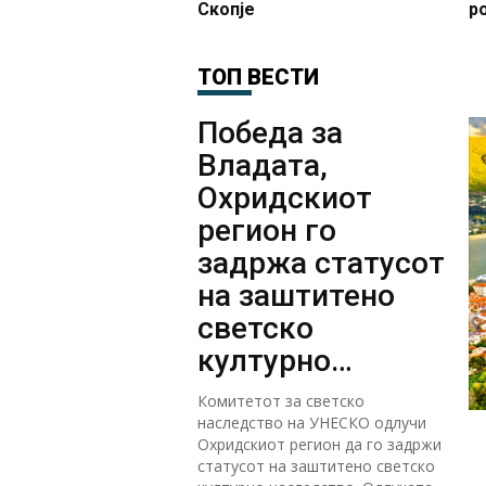
Скопје
р
ТОП ВЕСТИ
Победа за
Владата,
Охридскиот
регион го
задржа статусот
на заштитено
светско
културно
наследство
Комитетот за светско
наследство на УНЕСКО одлучи
Охридскиот регион да го задржи
статусот на заштитено светско