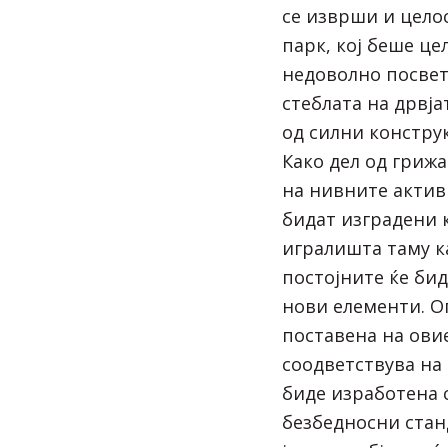
се изврши и цело
парк, кој беше ц
недоволно посвет
стеблата на дрвја
од силни конструк
Како дел од грижа
на нивните активн
бидат изградени 
игралишта таму к
постојните ќе би
нови елементи. О
поставена на ови
соодветствува на 
биде изработена 
безбедносни стан