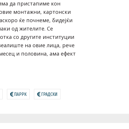
зима да пристапиме кон
овие монтажни, картонски
аскоро ќе почнеме, бидејќи
аки од жителите. Се
ботка со другите институции
веалиште на овие лица, рече
месец и половина, ама ефект
ПАРРК
ГРАДСКИ