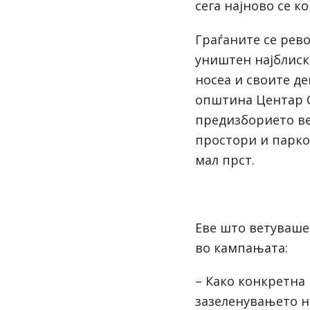
сега најново се к
Граѓаните се рев
уништен најблиск
носеа и своите де
општина Центар С
предизборието ве
простори и парко
мал прст.
Еве што ветуваше
во кампањата:
– Како конкретна 
зазеленувањето н