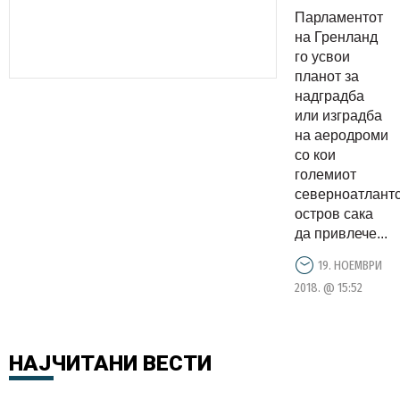
туристи и
Парламентот
инвестито
на Гренланд
со нови
го усвои
планот за
аеродроми
надградба
или изградба
на аеродроми
со кои
големиот
северноатлант
остров сака
да привлече...
19. НОЕМВРИ
2018. @ 15:52
НАЈЧИТАНИ
ВЕСТИ