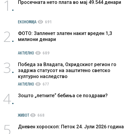
1
Просечната нето плата во мај 49.544 денари
visibility
ЕКОНОМИЈА
691
2
ФОТО: Запленет златен накит вреден 1,3
милиони денари
visibility
АКТУЕЛНО
689
3
Победа за Владата, Охридскиот регион го
задржа статусот на заштитено светско
културно наследство
visibility
АКТУЕЛНО
677
4
Зошто „летните“ бебиња се поздрави?
visibility
ЖИВОТ
668
5
Дневен хороскоп: Петок 24. Јули 2026 година