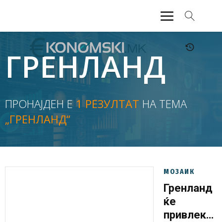
АКТУЕЛНО
ГРЕНЛАНД
ЕКОНОМИЈА
ФИНАНСИИ
ПРОНАЈДЕН Е
1 РЕЗУЛТАТ
НА ТЕМА
„ГРЕНЛАНД“
БАНКАРСТВО
ЖИВОТ
МОЗАИК
МОЗАИК
Гренланд
ќе
привлекув