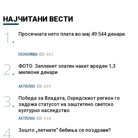
НАЈЧИТАНИ
ВЕСТИ
1
Просечната нето плата во мај 49.544 денари
visibility
ЕКОНОМИЈА
662
2
ФОТО: Запленет златен накит вреден 1,3
милиони денари
visibility
АКТУЕЛНО
659
3
Победа за Владата, Охридскиот регион го
задржа статусот на заштитено светско
културно наследство
visibility
АКТУЕЛНО
640
4
Зошто „летните“ бебиња се поздрави?