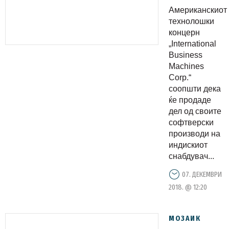
својот
Американскиот
софтверск
технолошки
бизнис
концерн
„International
Business
Machines
Corp.“
соопшти дека
ќе продаде
дел од своите
софтверски
производи на
индискиот
снабдувач...
07. ДЕКЕМВРИ
2018. @ 12:20
МОЗАИК