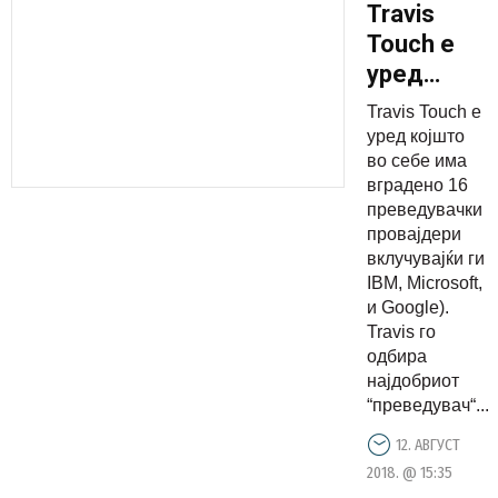
Travis
Touch е
уред
којшто во
Travis Touch е
себе има
уред којшто
вградено
во себе има
вградено 16
16
преведувачки
преведува
провајдери
провајдери
вклучувајќи ги
може да
IBM, Microsoft,
и Google).
преведе
Travis го
105
одбира
јазици
најдобриот
“преведувач“...
12. АВГУСТ
2018. @ 15:35