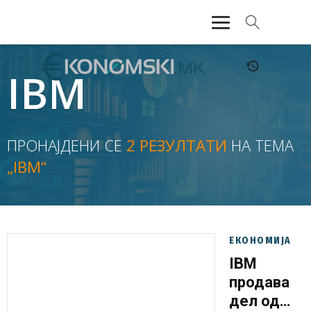
АКТУЕЛНО
IBM
ЕКОНОМИЈА
ФИНАНСИИ
ПРОНАЈДЕНИ СЕ
2 РЕЗУЛТАТИ
НА ТЕМА
„IBM“
БАНКАРСТВО
ЖИВОТ
МОЗАИК
ЕКОНОМИЈА
IBM
продава
дел од