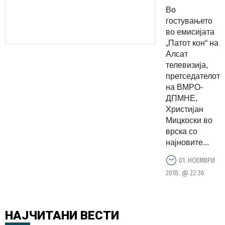
расадник
Во
на кадри,
гостувањето
а времето
во емисијата
„Патот кон“ на
покажува
Алсат
дека без
телевизија,
секого се
претседателот
може
на ВМРО-
ДПМНЕ,
Христијан
Мицкоски во
врска со
најновите...
01. НОЕМВРИ
2018. @ 22:36
НАЈЧИТАНИ
ВЕСТИ