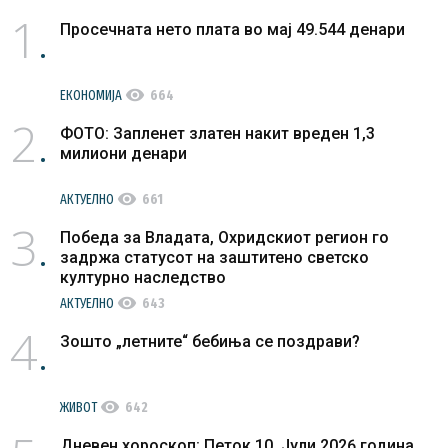
1
Просечната нето плата во мај 49.544 денари
visibility
ЕКОНОМИЈА
664
2
ФОТО: Запленет златен накит вреден 1,3
милиони денари
visibility
АКТУЕЛНО
661
3
Победа за Владата, Охридскиот регион го
задржа статусот на заштитено светско
културно наследство
visibility
АКТУЕЛНО
643
4
Зошто „летните“ бебиња се поздрави?
visibility
ЖИВОТ
642
Дневен хороскоп: Петок 10. Јули 2026 година