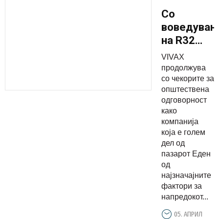
Со
воведува
на R32
фреонот
VIVAX
се
продолжува
обезбедув
со чекорите за
општествена
до 9%
одговорност
поголема
како
заштита
компанија
на
која е голем
дел од
животната
пазарот Еден
средина
од
најзначајните
фактори за
напредокот...
05. АПРИЛ