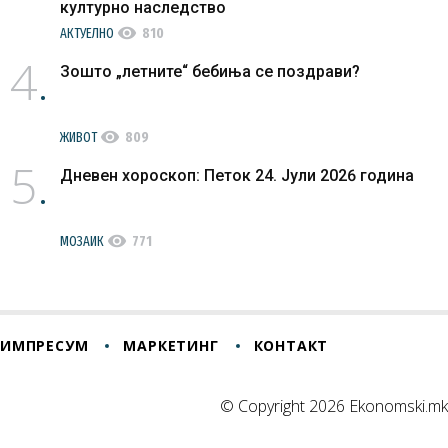
културно наследство
visibility
АКТУЕЛНО
810
4
Зошто „летните“ бебиња се поздрави?
visibility
ЖИВОТ
809
5
Дневен хороскоп: Петок 24. Јули 2026 година
visibility
МОЗАИК
771
ИМПРЕСУМ
МАРКЕТИНГ
КОНТАКТ
© Copyright 2026 Ekonomski.mk