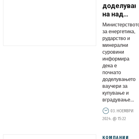
доделува
на над
6.000
Министерствот
ваучери
за енергетика,
за
рударство и
минерални
инвертер
суровини
клима-
информира
уреди
дека е
почнато
доделувањето
ваучери за
купување и
вградување...
03. НОЕМВРИ
2024. @ 15:22
КОМПАНИИ