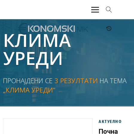
АКТУЕЛНО
КЛИМА
ЕКОНОМИЈА
УРЕДИ
ФИНАНСИИ
БАНКАРСТВО
ПРОНАЈДЕНИ СЕ
3 РЕЗУЛТАТИ
НА ТЕМА
„КЛИМА УРЕДИ“
ЖИВОТ
МОЗАИК
АКТУЕЛНО
Почна