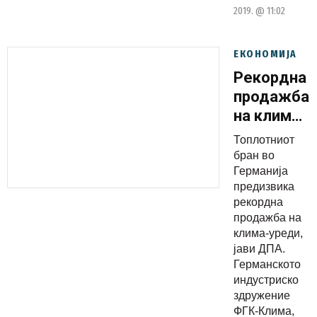
2019. @ 11:02
ЕКОНОМИЈА
Рекордна
продажба
на клима-
уреди во
Топлотниот
Геранија
бран во
поради
Германија
предизвика
топлотнио
рекордна
бран
продажба на
клима-уреди,
јави ДПА.
Германското
индустриско
здружение
ФГК-Клима,