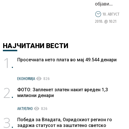
објави...
10. АВГУСТ
2018. @ 10:21
НАЈЧИТАНИ
ВЕСТИ
1
Просечната нето плата во мај 49.544 денари
visibility
ЕКОНОМИЈА
826
2
ФОТО: Запленет златен накит вреден 1,3
милиони денари
visibility
АКТУЕЛНО
826
3
Победа за Владата, Охридскиот регион го
задржа статусот на заштитено светско