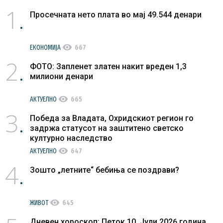
1
Просечната нето плата во мај 49.544 денари
visibility
ЕКОНОМИЈА
667
2
ФОТО: Запленет златен накит вреден 1,3
милиони денари
visibility
АКТУЕЛНО
665
3
Победа за Владата, Охридскиот регион го
задржа статусот на заштитено светско
културно наследство
visibility
АКТУЕЛНО
647
4
Зошто „летните“ бебиња се поздрави?
visibility
ЖИВОТ
645
Дневен хороскоп: Петок 10. Јули 2026 година