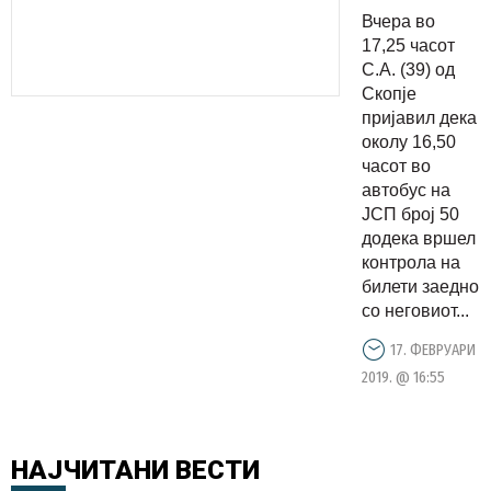
на ЈСП
Вчера во
физички
17,25 часот
нападнати
С.А. (39) од
Скопје
пријавил дека
околу 16,50
часот во
автобус на
ЈСП број 50
додека вршел
контрола на
билети заедно
со неговиот...
17. ФЕВРУАРИ
2019. @ 16:55
НАЈЧИТАНИ
ВЕСТИ