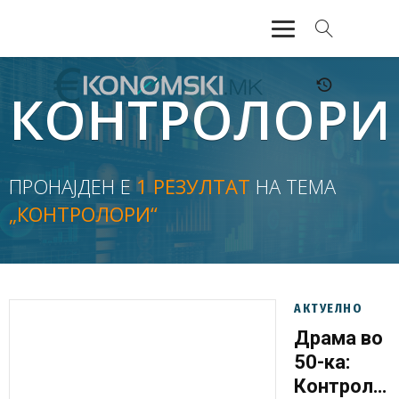
АКТУЕЛНО
КОНТРОЛОРИ
ЕКОНОМИЈА
ФИНАНСИИ
ПРОНАЈДЕН Е
1 РЕЗУЛТАТ
НА ТЕМА
„КОНТРОЛОРИ“
БАНКАРСТВО
ЖИВОТ
МОЗАИК
АКТУЕЛНО
Драма во
50-ка:
Контролор