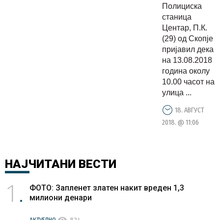
Полициска
нападнати
станица
од
Центар, П.К.
кучиња
(29) од Скопје
пријавил дека
скитници
на 13.08.2018
во Скопје
година околу
10.00 часот на
улица ...
18. АВГУСТ
2018. @ 11:06
НАЈЧИТАНИ
ВЕСТИ
1
ФОТО: Запленет златен накит вреден 1,3
милиони денари