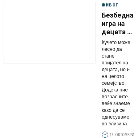
ЖИВОТ
Безбедна
игра на
децата со
влакнести
Кучето може
миленичи
лесно да
стане
пријател на
децата, но и
на целото
семејство.
Додека ние
возрасните
веќе знаеме
како да се
однесуваме
во близина...
17. ОКТОМВРИ