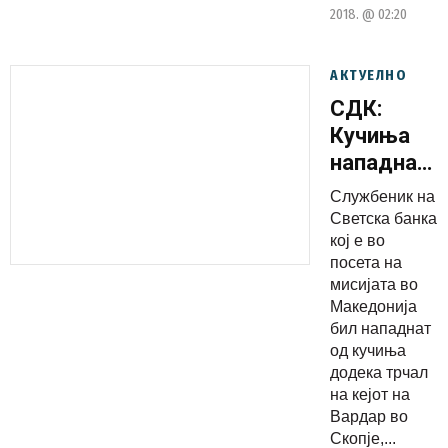
2018. @ 02:20
АКТУЕЛНО
СДК:
Кучиња
нападнаа
службеник
Службеник на
на
Светска банка
Светска
кој е во
посета на
банка во
мисијата во
Скопје,
Македонија
скршил
бил нападнат
нога
од кучиња
додека трчал
бегајќи
на кејот на
Вардар во
Скопје,...