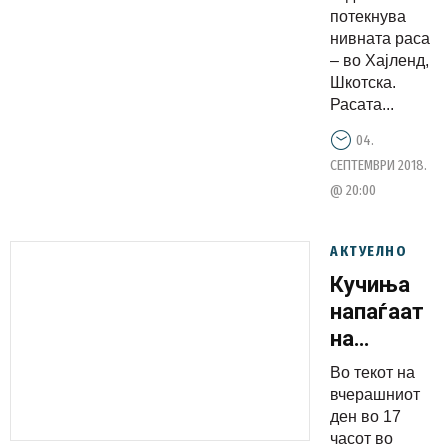
потекнува
нивната раса
– во Хајленд,
Шкотска.
Расата...
04.
СЕПТЕМВРИ 2018.
@ 20:00
АКТУЕЛНО
Кучиња
напаѓаат
на
Партизанс
Во текот на
и на улица
вчерашниот
Македониј
ден во 17
часот во
Три лица