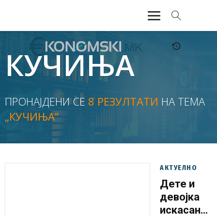
АКТУЕЛНО
КУЧИЊА
ЕКОНОМИЈА
ФИНАНСИИ
ПРОНАЈДЕНИ СЕ
8 РЕЗУЛТАТИ
НА ТЕМА
„КУЧИЊА“
БАНКАРСТВО
ЖИВОТ
МОЗАИК
АКТУЕЛНО
Дете и
девојка
искасани