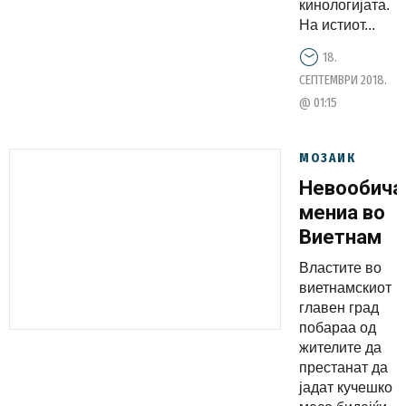
кинологијата.
На истиот...
18.
СЕПТЕМВРИ 2018.
@ 01:15
МОЗАИК
Невообича
мениа во
Виетнам
Властите во
виетнамскиот
главен град
побараа од
жителите да
престанат да
јадат кучешко