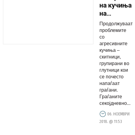
на кучиња
на
Плоштад
Продолжуваат
во Скопје
проблемите
со
агресивните
кучиња –
скитници,
групирани во
глутници кои
се почесто
напаѓаат
граѓани.
Граѓаните
секојдневно...
06. НОЕМВРИ
2018. @ 11:53