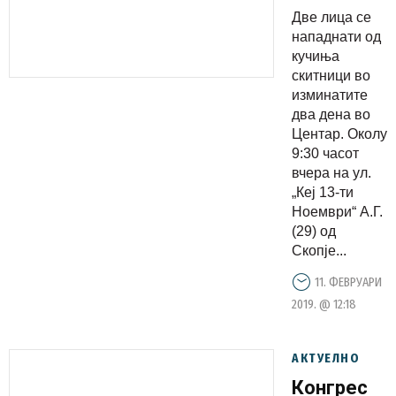
од
Две лица се
кучиња во
нападнати од
Центар
кучиња
скитници во
изминатите
два дена во
Центар. Околу
9:30 часот
вчера на ул.
„Кеј 13-ти
Ноември“ А.Г.
(29) од
Скопје...
11. ФЕВРУАРИ
2019. @ 12:18
АКТУЕЛНО
Конгрес