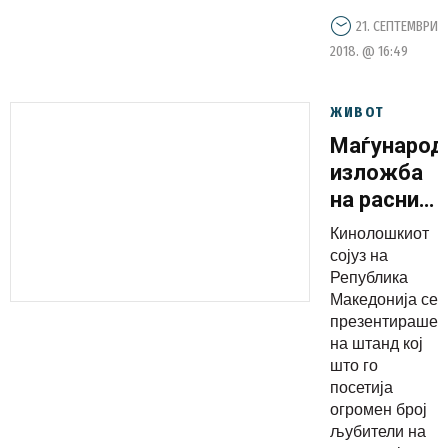
21. СЕПТЕМВРИ
2018. @ 16:49
ЖИВОТ
Маѓународ
изложба
на расни
кучиња во
Кинолошкиот
Белград
сојуз на
Република
Македонија се
презентираше
на штанд кој
што го
посетија
огромен број
љубители на