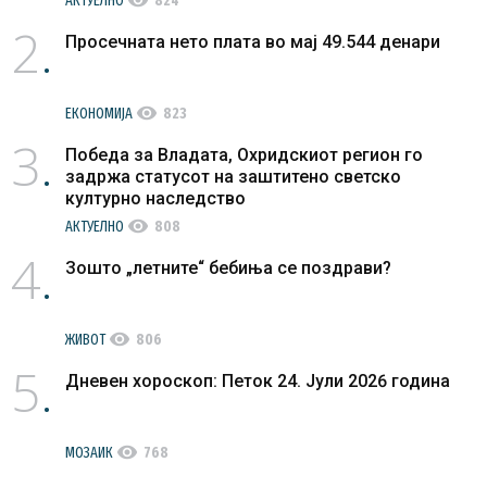
visibility
АКТУЕЛНО
824
2
Просечната нето плата во мај 49.544 денари
visibility
ЕКОНОМИЈА
823
3
Победа за Владата, Охридскиот регион го
задржа статусот на заштитено светско
културно наследство
visibility
АКТУЕЛНО
808
4
Зошто „летните“ бебиња се поздрави?
visibility
ЖИВОТ
806
5
Дневен хороскоп: Петок 24. Јули 2026 година
visibility
МОЗАИК
768