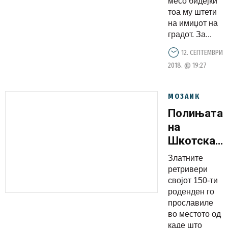
месо бидејќи
тоа му штети
на имиџот на
градот. За...
12. СЕПТЕМВРИ
2018. @ 19:27
МОЗАИК
Полињата
на
Шкотска
се
Златните
преплавен
ретривери
со златни
својот 150-ти
роденден го
ретривери
прославиле
во местото од
каде што