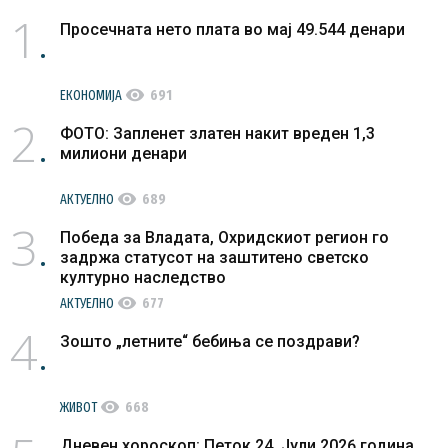
1
Просечната нето плата во мај 49.544 денари
visibility
ЕКОНОМИЈА
691
2
ФОТО: Запленет златен накит вреден 1,3
милиони денари
visibility
АКТУЕЛНО
689
3
Победа за Владата, Охридскиот регион го
задржа статусот на заштитено светско
културно наследство
visibility
АКТУЕЛНО
677
4
Зошто „летните“ бебиња се поздрави?
visibility
ЖИВОТ
668
Дневен хороскоп: Петок 24. Јули 2026 година