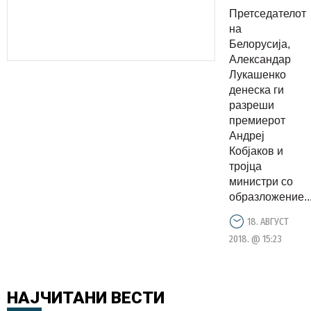
Белорусија
Претседателот
и тројца
на
министри
Белорусија,
Александар
Лукашенко
денеска ги
разреши
премиерот
Андреј
Кобјаков и
тројца
министри со
образложение..
18. АВГУСТ
2018. @ 15:23
НАЈЧИТАНИ
ВЕСТИ