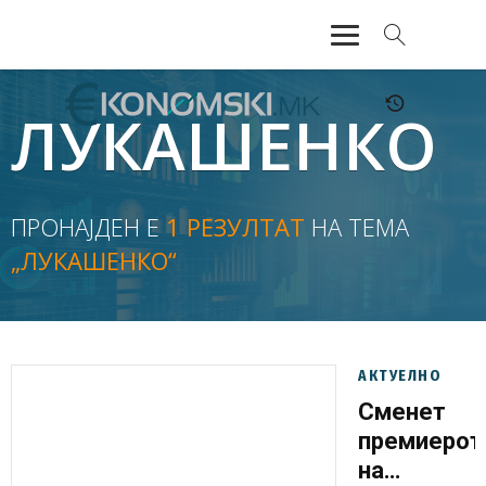
АКТУЕЛНО
ЛУКАШЕНКО
ЕКОНОМИЈА
ФИНАНСИИ
ПРОНАЈДЕН Е
1 РЕЗУЛТАТ
НА ТЕМА
„ЛУКАШЕНКО“
БАНКАРСТВО
ЖИВОТ
МОЗАИК
АКТУЕЛНО
Сменет
премиерот
на