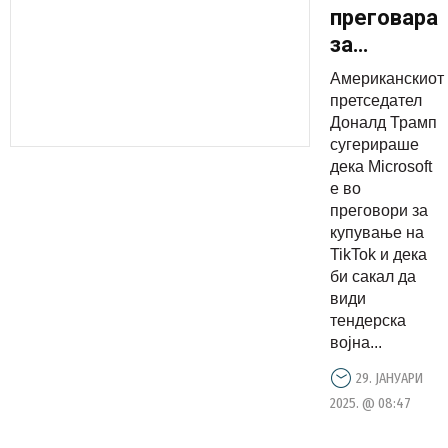
преговара
за
преземањ
Американскиот
на TikTok
претседател
Доналд Трамп
сугерираше
дека Microsoft
е во
преговори за
купување на
TikTok и дека
би сакал да
види
тендерска
војна...
29. ЈАНУАРИ
2025. @ 08:47