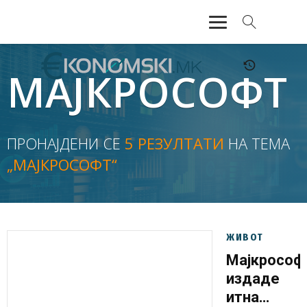
АКТУЕЛНО
МАЈКРОСОФТ
ЕКОНОМИЈА
ФИНАНСИИ
ПРОНАЈДЕНИ СЕ
5 РЕЗУЛТАТИ
НА ТЕМА
„МАЈКРОСОФТ“
БАНКАРСТВО
ЖИВОТ
МОЗАИК
ЖИВОТ
Мајкрософ
издаде
итна