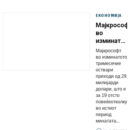
ЕКОНОМИЈА
Мајкрософ
во
изминатот
тримесечи
Мајкрософт
остварил
во изминатото
приходи
тримесечие
оствари
од 29
приходи од 29
милијарди
милијарди
долари
долари, што е
за 19 отсто
повеќеотколку
во истиот
период
минатата...