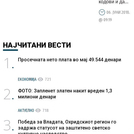
кодови и да...
06. ЈУНИ 2018.
@ 09:19
НАЈЧИТАНИ
ВЕСТИ
1
Просечната нето плата во мај 49.544 денари
visibility
ЕКОНОМИЈА
721
2
ФОТО: Запленет златен накит вреден 1,3
милиони денари
visibility
АКТУЕЛНО
718
3
Победа за Владата, Охридскиот регион го
задржа статусот на заштитено светско
културно наследство