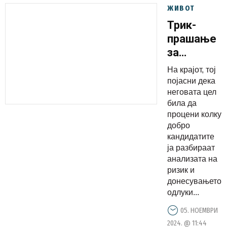
ЖИВОТ
Трик-
прашање
за
вработува
На крајот, тој
во
појасни дека
„Мајкросо
неговата цел
била да
процени колку
добро
кандидатите
ја разбираат
анализата на
ризик и
донесувањето
одлуки...
05. НОЕМВРИ
2024. @ 11:44