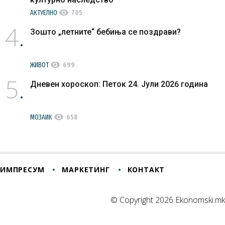
visibility
АКТУЕЛНО
705
4
Зошто „летните“ бебиња се поздрави?
visibility
ЖИВОТ
699
5
Дневен хороскоп: Петок 24. Јули 2026 година
visibility
МОЗАИК
658
ИМПРЕСУМ
МАРКЕТИНГ
КОНТАКТ
© Copyright 2026 Ekonomski.mk