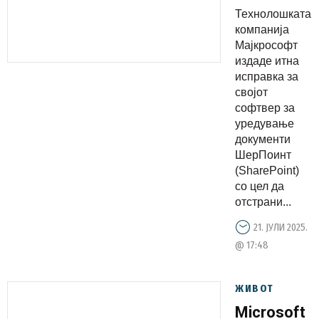
исправка
Технолошката
и
компанија
предупред
Мајкрософт
издаде итна
до
исправка за
корисници
својот
за
софтвер за
хакерски
уредување
документи
напади
ШерПоинт
врз
(SharePoint)
софтвер
со цел да
отстрани...
21. ЈУЛИ 2025.
@ 17:48
ЖИВОТ
Microsoft