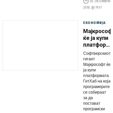
26. ОКТОМВРИ
2018. @ 19:17
ЕКОНОМИЈА
Мајкрософ
ќе ја купи
платформа
ГитХаб
Софтверскиот
гигант
Мајкрософт ќе
ја купи
платформата
ГитХаб на која
програмерите
се собираат
за да
постават
програмски