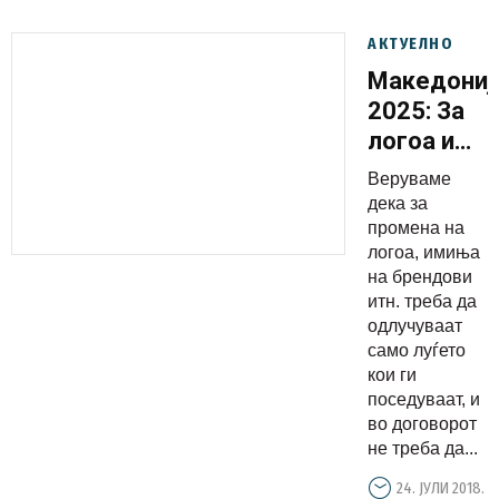
АКТУЕЛНО
Македониј
2025: За
логоа и
имиња на
Веруваме
брендови
дека за
треба да
промена на
логоа, имиња
одлучуваа
на брендови
само
итн. треба да
луѓето
одлучуваат
кои ги
само луѓето
кои ги
поседуваа
поседуваат, и
во договорот
не треба да...
24. ЈУЛИ 2018.