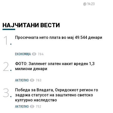
@ 14:23
НАЈЧИТАНИ
ВЕСТИ
1
Просечната нето плата во мај 49.544 денари
visibility
ЕКОНОМИЈА
764
2
ФОТО: Запленет златен накит вреден 1,3
милиони денари
visibility
АКТУЕЛНО
763
3
Победа за Владата, Охридскиот регион го
задржа статусот на заштитено светско
културно наследство
visibility
АКТУЕЛНО
752