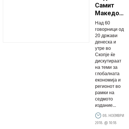
Самит
Македониј
2025,
Над 60
дебати за
говорници од
бизнис,
20 држави
денеска и
лидерство
утре во
и
Скопје ќе
иновации
дискутираат
на теми за
глобалната
економија и
регионот во
рамки на
седмото
издание...
08. НОЕМВРИ
2018. @ 10:18