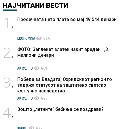
НАЈЧИТАНИ
ВЕСТИ
1
Просечната нето плата во мај 49.544 денари
visibility
ЕКОНОМИЈА
664
2
ФОТО: Запленет златен накит вреден 1,3
милиони денари
visibility
АКТУЕЛНО
661
3
Победа за Владата, Охридскиот регион го
задржа статусот на заштитено светско
културно наследство
visibility
АКТУЕЛНО
643
4
Зошто „летните“ бебиња се поздрави?
visibility
ЖИВОТ
642