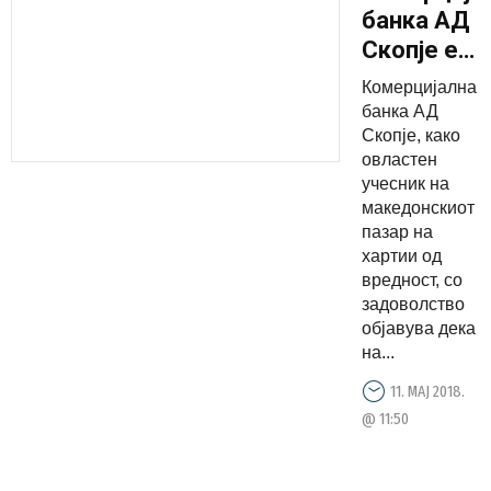
банка АД
Скопје e
добитник
Комерцијална
на
банка АД
следнава
Скопје, како
овластен
награда и
учесник на
признание
македонскиот
пазар на
хартии од
вредност, со
задоволство
објавува дека
на...
11. МАЈ 2018.
@ 11:50