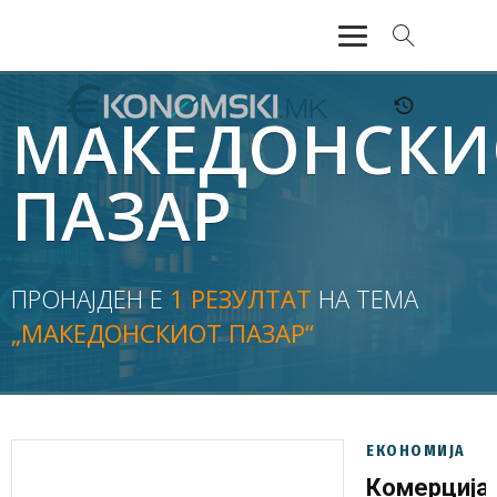
АКТУЕЛНО
МАКЕДОНСКИ
ЕКОНОМИЈА
ПАЗАР
ФИНАНСИИ
БАНКАРСТВО
ПРОНАЈДЕН Е
1 РЕЗУЛТАТ
НА ТЕМА
„МАКЕДОНСКИОТ ПАЗАР“
ЖИВОТ
МОЗАИК
ЕКОНОМИЈА
Комерција