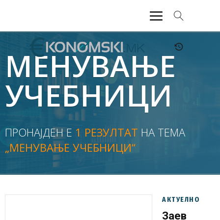
АКТУЕЛНО
МЕНУВАЊЕ
ЕКОНОМИЈА
УЧЕБНИЦИ
ФИНАНСИИ
БАНКАРСТВО
ПРОНАЈДЕН Е
1 РЕЗУЛТАТ
НА ТЕМА
„МЕНУВАЊЕ УЧЕБНИЦИ“
ЖИВОТ
МОЗАИК
АКТУЕЛНО
Заев