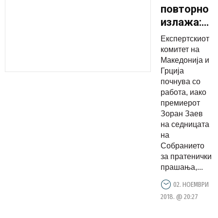
повторно
излажа:
Учебницит
Експертскиот
ќе се
комитет на
менуваат
Македонија и
Грција
од
почнува со
денеска,
работа, иако
нема да
премиерот
се чека
Зоран Заев
на седницата
ратификац
на
на
Собранието
Преспанск
за пратенички
договор
прашања,...
02. НОЕМВРИ
2018. @ 20:27