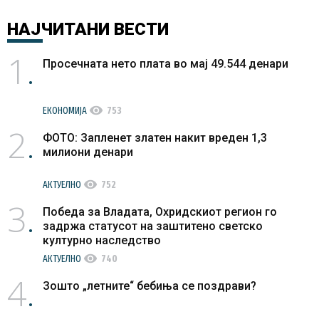
НАЈЧИТАНИ
ВЕСТИ
1
Просечната нето плата во мај 49.544 денари
visibility
ЕКОНОМИЈА
753
2
ФОТО: Запленет златен накит вреден 1,3
милиони денари
visibility
АКТУЕЛНО
752
3
Победа за Владата, Охридскиот регион го
задржа статусот на заштитено светско
културно наследство
visibility
АКТУЕЛНО
740
4
Зошто „летните“ бебиња се поздрави?