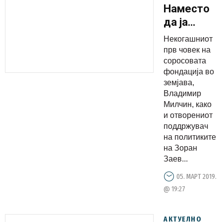
Наместо
да ја
намалат
Некогашниот
владината
прв човек на
администр
соросовата
фондација во
Заев и
земјава,
партнерит
Владимир
ја
Милчин, како
претвораа
и отворениот
поддржувач
во тумор
на политиките
кој ќе ја
на Зоран
изеде
Заев...
однатре
05. МАРТ 2019.
државата
@ 19:27
АКТУЕЛНО