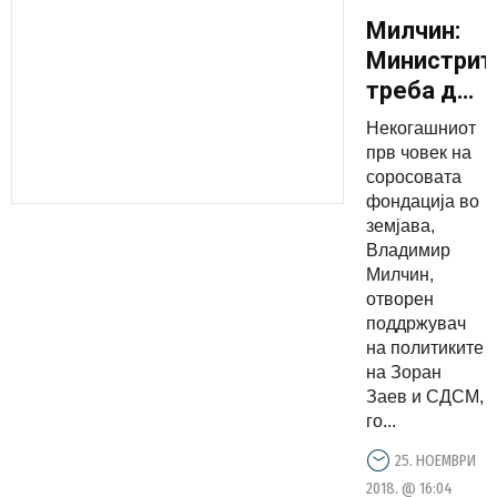
Милчин:
Министрит
треба да
го бранат
Некогашниот
јавниот
прв човек на
интерес, а
соросовата
фондација во
не
земјава,
партискио
Владимир
Милчин,
отворен
поддржувач
на политиките
на Зоран
Заев и СДСМ,
го...
25. НОЕМВРИ
2018. @ 16:04