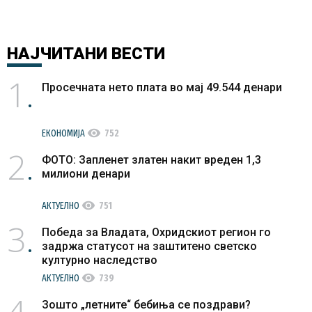
НАЈЧИТАНИ
ВЕСТИ
1
Просечната нето плата во мај 49.544 денари
visibility
ЕКОНОМИЈА
752
2
ФОТО: Запленет златен накит вреден 1,3
милиони денари
visibility
АКТУЕЛНО
751
3
Победа за Владата, Охридскиот регион го
задржа статусот на заштитено светско
културно наследство
visibility
АКТУЕЛНО
739
4
Зошто „летните“ бебиња се поздрави?