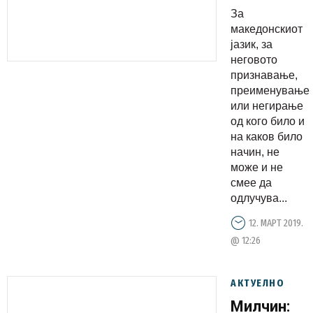
македонск
За
и никој
македонскиот
нема
јазик, за
неговото
право да
признавање,
го нарече
преименување
севернома
или негирање
или да го
од кого било и
на каков било
загради
начин, не
во
може и не
границите
смее да
одлучува...
12. МАРТ 2019.
@ 12:26
АКТУЕЛНО
Милчин: