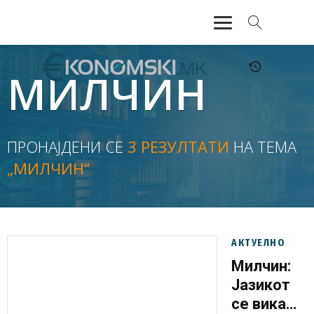
АКТУЕЛНО
МИЛЧИН
ЕКОНОМИЈА
ФИНАНСИИ
ПРОНАЈДЕНИ СЕ
3 РЕЗУЛТАТИ
НА ТЕМА
„МИЛЧИН“
БАНКАРСТВО
ЖИВОТ
МОЗАИК
АКТУЕЛНО
Милчин:
Јазикот
се вика