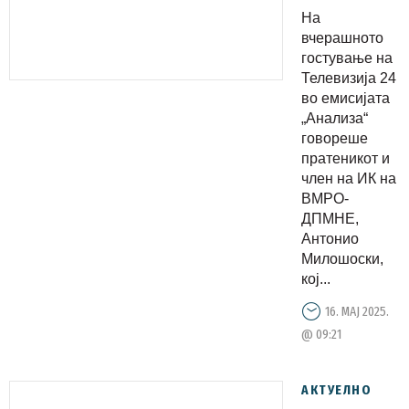
политикит
На
на СДС,
вчерашното
Македониј
гостување на
Телевизија 24
е во
во емисијата
состојба
„Анализа“
на
говореше
блокирани
пратеникот и
член на ИК на
преговори
ВМРО-
со ЕУ
ДПМНЕ,
Антонио
Милошоски,
кој...
16. МАЈ 2025.
@ 09:21
АКТУЕЛНО