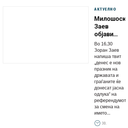
АКТУЕЛНО
Милошоски
Заев
објави
статус, а
Во 16,30
откако ги
Зоран Заев
виде
напиша твит
„денес е нов
поразител
празник на
бројки го
државата и
избриша
граѓаните ќе
донесат јасна
одлука“ на
референдумот
за смена на
името...
30.