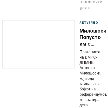
СЕПТЕМВРИ 2018.
@ 17:38
АКТУЕЛНО
Милошоски
Попусто
им е
скапата
Пратеникот
пропаганда
на ВМРО-
болните и
ДПМНЕ
Антонио
изнемоште
Милошоски,
бојкотираа
кој води
кампања за
бојкот на
референдумот,
констатира
дека