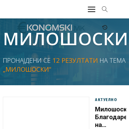
АКТУЕЛНО
МИЛОШОСКИ
ЕКОНОМИЈА
ФИНАНСИИ
ПРОНАЈДЕНИ СЕ
12 РЕЗУЛТАТИ
НА ТЕМА
„МИЛОШОСКИ“
БАНКАРСТВО
ЖИВОТ
МОЗАИК
АКТУЕЛНО
Милошоски
Благодаре
на