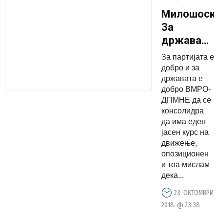
Милошоски
За
државата
е добро
За партијата е
ВМРО-
добро и за
ДПМНЕ
државата е
добро ВМРО-
да се
ДПМНЕ да се
консолидр
консолидра
и да има
да има еден
јасен курс
јасен курс на
движење,
на
опозиционен
движење
и тоа мислам
дека...
23. ОКТОМВРИ
2018. @ 23:38