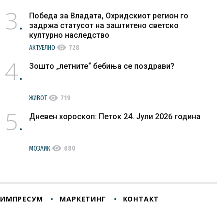
3
Победа за Владата, Охридскиот регион го
задржа статусот на заштитено светско
културно наследство
visibility
АКТУЕЛНО
728
4
Зошто „летните“ бебиња се поздрави?
visibility
ЖИВОТ
719
5
Дневен хороскоп: Петок 24. Јули 2026 година
visibility
МОЗАИК
680
ИМПРЕСУМ
МАРКЕТИНГ
КОНТАКТ