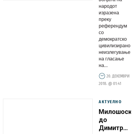
преку
народот
референду
изразена
секој
преку
пратеник
референдум
со
треба да
демократско
го
цивилизирано
почитува
неизлегување
на гласање
на...
20. ДЕКЕМВРИ
2018. @ 01:41
АКТУЕЛНО
Милошоск
до
Димитров: