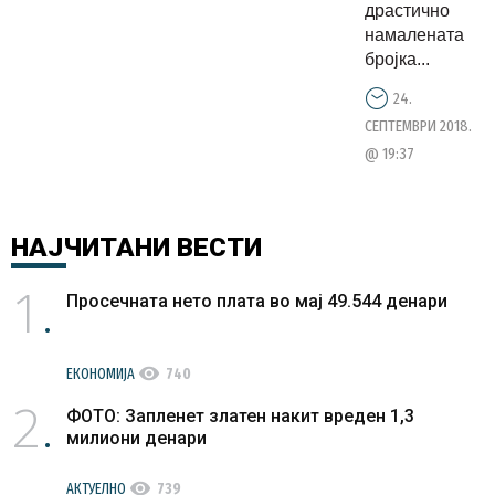
драстично
намалената
бројка...
24.
СЕПТЕМВРИ 2018.
@ 19:37
НАЈЧИТАНИ
ВЕСТИ
1
Просечната нето плата во мај 49.544 денари
visibility
ЕКОНОМИЈА
740
2
ФОТО: Запленет златен накит вреден 1,3
милиони денари
visibility
АКТУЕЛНО
739