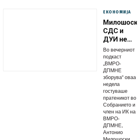
ЕКОНОМИЈА
Милошоски
СДС и
ДУИ не
само што
Во вечерниот
не
подкаст
оддалечиј
„ВМРО-
ДПМНЕ
од
зборува“ оваа
евроинтег
недела
пат, туку
гостуваше
зад себе
пратеникот во
Собранието и
оставија и
член на ИК на
една
ВМРО-
ненадомес
ДПМНЕ,
штета на
Антонио
Милошоски...