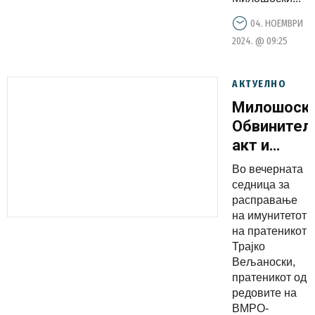
изгубено
време
04. НОЕМВРИ
2024. @ 09:25
АКТУЕЛНО
Милошоски
Обвинител
акт и
расправат
Во вечерната
во
седница за
Собраниет
расправање
на имунитетот
и
на пратеникот
расправат
Трајко
во судот
Вељаноски,
се
пратеникот од
редовите на
политички
ВМРО-