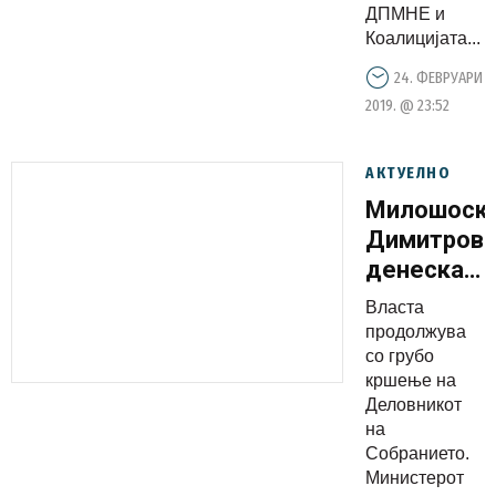
нарачани
ДПМНЕ и
процеси
Коалицијата...
24. ФЕВРУАРИ
2019. @ 23:52
АКТУЕЛНО
Милошоски
Димитров
денеска
ги понижи
Власта
пратеници
продолжува
во
со грубо
кршење на
Собраниет
Деловникот
но и
на
новинарит
Собранието.
и јавноста
Министерот