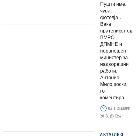
Пушти
Пушти име,
име, чувај
чувај
фотелја
фотелја…
Вака
пратеникот од
ВМРО-
ДПМНЕ и
поранешен
министер за
надворешни
работи,
Антонио
Милошоски,
го
коментира...
03. НОЕМВРИ
2018. @ 12:41
АКТУЕЛНО