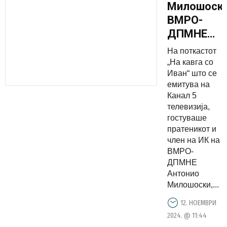
Милошоски
ВМРО-
ДПМНЕ
рационалн
На поткастот
се
„На кавга со
насочува
Иван“ што се
емитува на
и кон
Канал 5
домашни
телевизија,
проекти и
гостуваше
кон
пратеникот и
член на ИК на
меѓународ
ВМРО-
репутација
ДПМНЕ
на
Антонио
државата
Милошоски,...
12. НОЕМВРИ
2024. @ 11:44