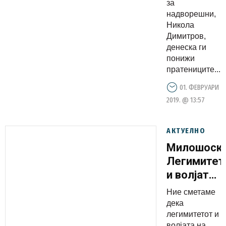
за
надворешни,
Никола
Димитров,
денеска ги
понижи
пратениците...
01. ФЕВРУАРИ
2019. @ 13:57
АКТУЕЛНО
Милошоски
Легимитет
и волјата
на
Ние сметаме
народот
дека
изразена
легимитетот и
волјата на