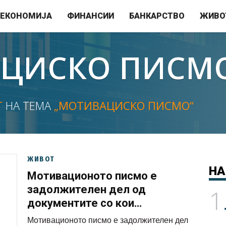
ЕКОНОМИЈА
ФИНАНСИИ
БАНКАРСТВО
ЖИВО
ЦИСКО ПИСМ
Т
НА ТЕМА
„МОТИВАЦИСКО ПИСМО“
ЖИВОТ
НА
Мотивационото писмо е
задолжителен дел од
1
документите со кои
кандидирате за работа, па
Мотивационото писмо е задолжителен дел