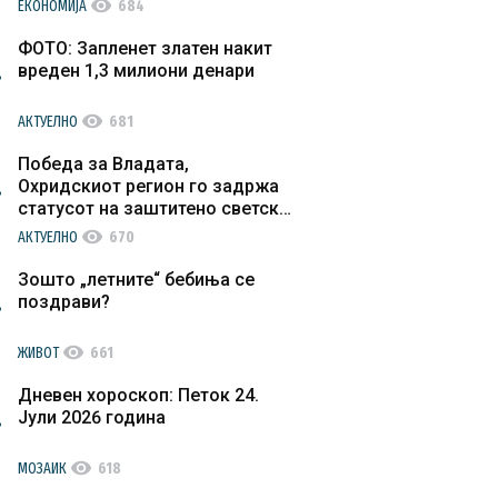
visibility
ЕКОНОМИЈА
684
ФОТО: Запленет златен накит
вреден 1,3 милиони денари
visibility
АКТУЕЛНО
681
Победа за Владата,
Охридскиот регион го задржа
статусот на заштитено светско
културно наследство
visibility
АКТУЕЛНО
670
Зошто „летните“ бебиња се
поздрави?
visibility
ЖИВОТ
661
Дневен хороскоп: Петок 24.
Јули 2026 година
visibility
МОЗАИК
618