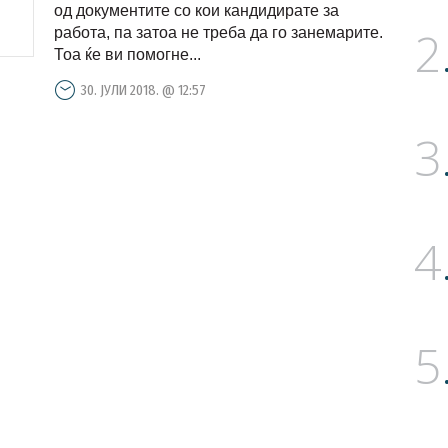
затоа не треба да го
од документите со кои кандидирате за
2
занемарите
работа, па затоа не треба да го занемарите.
Тоа ќе ви помогне...
30. ЈУЛИ 2018. @ 12:57
3
4
5