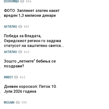
visibility
ЕКОНОМИЈА
664
ФОТО: Запленет златен накит
вреден 1,3 милиони денари
visibility
АКТУЕЛНО
661
Победа за Владата,
Охридскиот регион го задржа
статусот на заштитено светско
културно наследство
visibility
АКТУЕЛНО
643
Зошто „летните“ бебиња се
поздрави?
visibility
ЖИВОТ
642
Дневен хороскоп: Петок 10.
Јули 2026 година
visibility
МОЗАИК
595