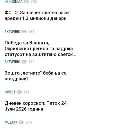
visibility
ЕКОНОМИЈА
735
ФОТО: Запленет златен накит
вреден 1,3 милиони денари
visibility
АКТУЕЛНО
733
Победа за Владата,
Охридскиот регион го задржа
статусот на заштитено светско
културно наследство
visibility
АКТУЕЛНО
723
Зошто „летните“ бебиња се
поздрави?
visibility
ЖИВОТ
713
Дневен хороскоп: Петок 24.
Јули 2026 година
visibility
МОЗАИК
675