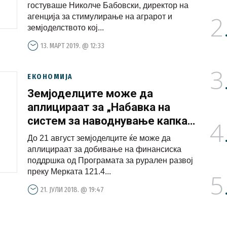
гостуваше Николче Бабовски, директор на
2
агенција за стимулирање на аграрот и
земјоделството кој...
13. МАРТ 2019. @ 12:33
3
ЕКОНОМИЈА
Земјоделците може да
аплицираат за „Набавка на
систем за наводнување капка
4
по капка, конструкција на
До 21 август земјоделците ќе може да
бунари и други зафати на
аплицираат за добивање на финансиска
површинска вода“
поддршка од Програмата за рурален развој
преку Мерката 121.4...
5
21. ЈУЛИ 2018. @ 19:47