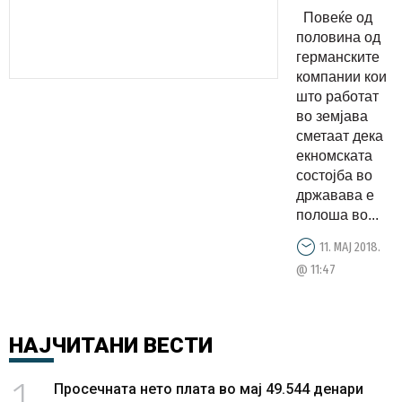
македонск
Повеќе од
економија
половина од
германските
компании кои
што работат
во земјава
сметаат дека
екномската
состојба во
државава е
полоша во...
11. МАЈ 2018.
@ 11:47
НАЈЧИТАНИ
ВЕСТИ
1
Просечната нето плата во мај 49.544 денари