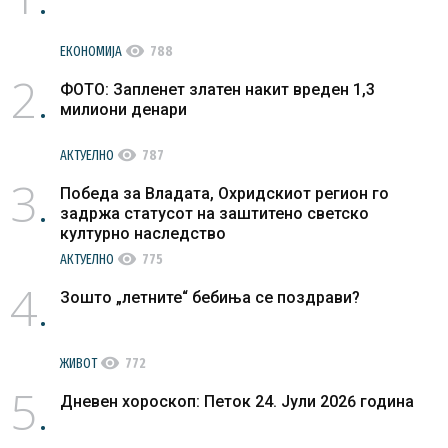
visibility
ЕКОНОМИЈА
788
2
ФОТО: Запленет златен накит вреден 1,3
милиони денари
visibility
АКТУЕЛНО
787
3
Победа за Владата, Охридскиот регион го
задржа статусот на заштитено светско
културно наследство
visibility
АКТУЕЛНО
775
4
Зошто „летните“ бебиња се поздрави?
visibility
ЖИВОТ
772
5
Дневен хороскоп: Петок 24. Јули 2026 година