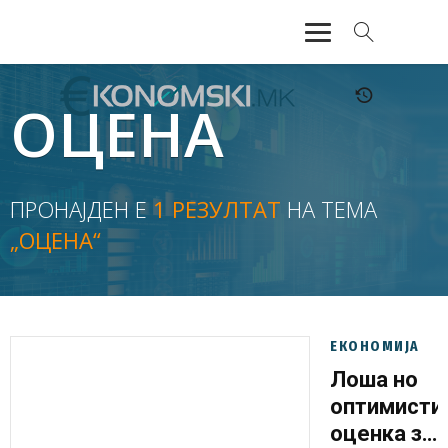
АКТУЕЛНО
ОЦЕНА
ЕКОНОМИЈА
ФИНАНСИИ
ПРОНАЈДЕН Е
1 РЕЗУЛТАТ
НА ТЕМА
„ОЦЕНА“
БАНКАРСТВО
ЖИВОТ
МОЗАИК
ЕКОНОМИЈА
Лоша но
оптимисти
оценка за