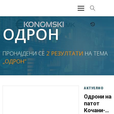
АКТУЕЛНО
ОДРОН
ЕКОНОМИЈА
ФИНАНСИИ
ПРОНАЈДЕНИ СЕ
2 РЕЗУЛТАТИ
НА ТЕМА
„ОДРОН“
БАНКАРСТВО
ЖИВОТ
МОЗАИК
АКТУЕЛНО
Одрони на
патот
Кочани-