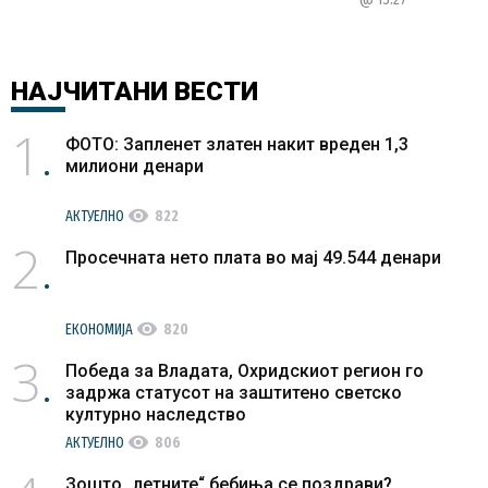
НАЈЧИТАНИ
ВЕСТИ
1
ФОТО: Запленет златен накит вреден 1,3
милиони денари
visibility
АКТУЕЛНО
822
2
Просечната нето плата во мај 49.544 денари
visibility
ЕКОНОМИЈА
820
3
Победа за Владата, Охридскиот регион го
задржа статусот на заштитено светско
културно наследство
visibility
АКТУЕЛНО
806
Зошто „летните“ бебиња се поздрави?