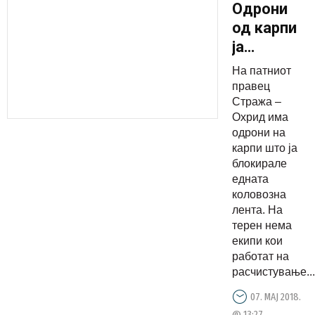
Oдрони
од карпи
ја
блокираа
На патниот
едната
правец
коловозна
Стража –
Охрид има
лента на
одрони на
патот
карпи што ја
Стража –
блокирале
Охрид
едната
коловозна
лента. На
терен нема
екипи кои
работат на
расчистување...
07. МАЈ 2018.
@ 13:27