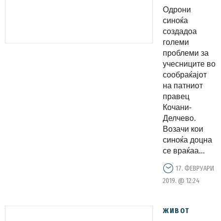
Делчево:
Одрони
Со бебе
синоќа
во колата
создадоа
големи
летаа во
проблеми за
воздух 20
учесниците во
метри,
сообраќајот
само
на патниот
правец
Господ ги
Кочани-
чуваше
Делчево.
(ФОТО)
Возачи кои
синоќа доцна
се враќаа...
17. ФЕВРУАРИ
2019. @ 12:24
ЖИВОТ