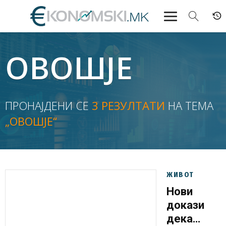
АКТУЕЛНО
ОВОШЈЕ
ЕКОНОМИЈА
ФИНАНСИИ
ПРОНАЈДЕНИ СЕ
3 РЕЗУЛТАТИ
НА ТЕМА
„ОВОШЈЕ“
БАНКАРСТВО
ЖИВОТ
МОЗАИК
ЖИВОТ
Нови
докази
дека