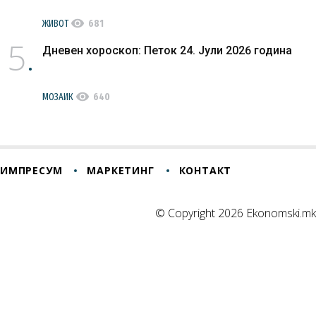
visibility
ЖИВОТ
681
5
Дневен хороскоп: Петок 24. Јули 2026 година
visibility
МОЗАИК
640
ИМПРЕСУМ
МАРКЕТИНГ
КОНТАКТ
© Copyright 2026 Ekonomski.mk