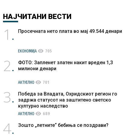
НАЈЧИТАНИ
ВЕСТИ
1
Просечната нето плата во мај 49.544 денари
visibility
ЕКОНОМИЈА
705
2
ФОТО: Запленет златен накит вреден 1,3
милиони денари
visibility
АКТУЕЛНО
701
3
Победа за Владата, Охридскиот регион го
задржа статусот на заштитено светско
културно наследство
visibility
АКТУЕЛНО
689
4
Зошто „летните“ бебиња се поздрави?