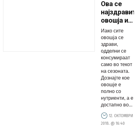
Ова се
најздравит
овошја и
се
Иако сите
достапни
овошја се
преку
здрави,
одделни се
цела
консумираат
година
само во текот
на сезоната.
Дознајте кое
овошје е
полно со
нутриенти, а е
достапно во...
12. ОКТОМВРИ
2018. @ 16:40