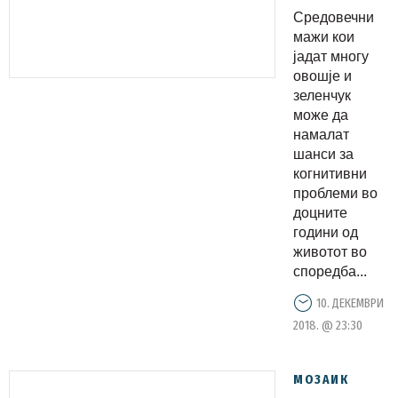
овошјето
Средовечни
и
мажи кои
зеленчуко
јадат многу
овошје и
се добри
зеленчук
за
може да
мозокот
намалат
шанси за
когнитивни
проблеми во
доцните
години од
животот во
споредба...
10. ДЕКЕМВРИ
2018. @ 23:30
МОЗАИК