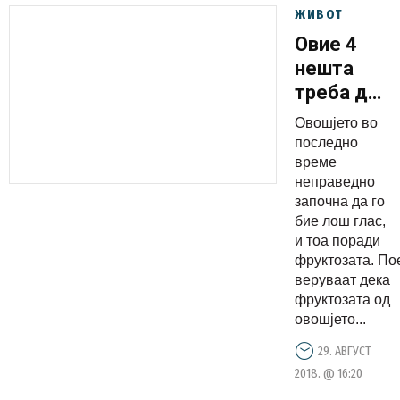
ЖИВОТ
Овие 4
нешта
треба да
ги знаете
Овошјето во
за
последно
овошјето!
време
неправедно
започна да го
бие лош глас,
и тоа поради
фруктозата. По
веруваат дека
фруктозата од
овошјето...
29. АВГУСТ
2018. @ 16:20