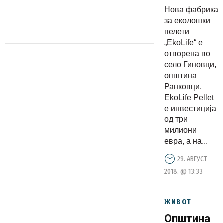
димензија
Нова фабрика
на еко
за еколошки
свеста во
пелети
„EkoLife“ е
Македониј
отворена во
село Гиновци,
општина
Ранковци.
EkoLife Pellet
е инвестиција
од три
милиони
евра, а на...
29. АВГУСТ
2018. @ 13:33
ЖИВОТ
Општина