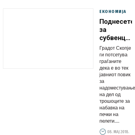
ЕКОНОМИЈА
Поднесете
за
субвенции
за печки
Градот Скопје
на пелети
ги потсетува
во износ
граѓаните
дека е во тек
од 500
јавниот повик
евра
за
надоместувањ
на дел од
трошоците за
набавка на
печки на
пелети....
08. МАЈ 2018.