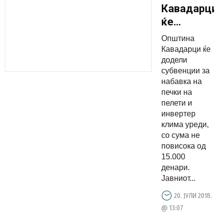
Кавадарци
ќе
субвенцио
Општина
печки на
Кавадарци ќе
пелети и
додели
субвенции за
инвертер
набавка на
клими
печки на
пелети и
инвертер
клима уреди,
со сума не
повисока од
15.000
денари.
Јавниот...
20. ЈУЛИ 2018.
@ 13:07