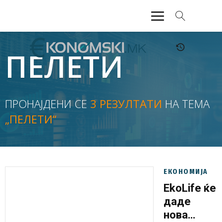
АКТУЕЛНО
ПЕЛЕТИ
ЕКОНОМИЈА
ФИНАНСИИ
ПРОНАЈДЕНИ СЕ
3 РЕЗУЛТАТИ
НА ТЕМА
„ПЕЛЕТИ“
БАНКАРСТВО
ЖИВОТ
МОЗАИК
ЕКОНОМИЈА
EkoLife ќе
даде
нова