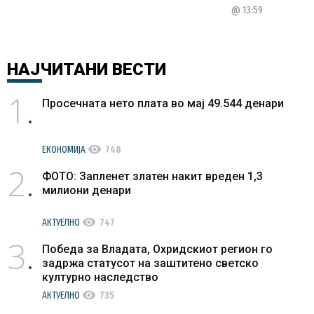
@ 13:59
НАЈЧИТАНИ
ВЕСТИ
1
Просечната нето плата во мај 49.544 денари
visibility
ЕКОНОМИЈА
748
2
ФОТО: Запленет златен накит вреден 1,3
милиони денари
visibility
АКТУЕЛНО
747
3
Победа за Владата, Охридскиот регион го
задржа статусот на заштитено светско
културно наследство
visibility
АКТУЕЛНО
735