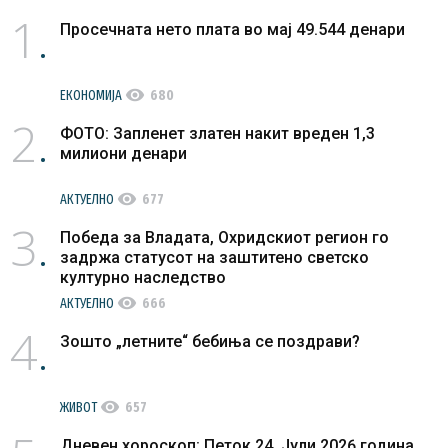
1
Просечната нето плата во мај 49.544 денари
visibility
ЕКОНОМИЈА
680
2
ФОТО: Запленет златен накит вреден 1,3
милиони денари
visibility
АКТУЕЛНО
677
3
Победа за Владата, Охридскиот регион го
задржа статусот на заштитено светско
културно наследство
visibility
АКТУЕЛНО
666
4
Зошто „летните“ бебиња се поздрави?
visibility
ЖИВОТ
657
Дневен хороскоп: Петок 24. Јули 2026 година