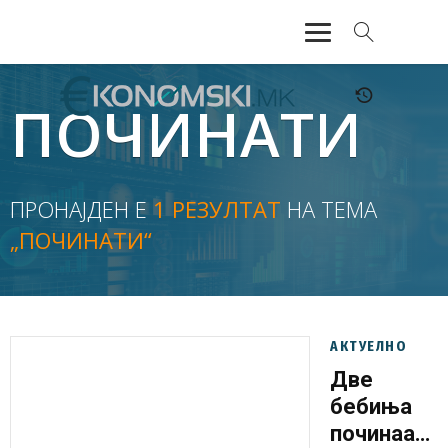
АКТУЕЛНО
ПОЧИНАТИ
ЕКОНОМИЈА
ФИНАНСИИ
ПРОНАЈДЕН Е
1 РЕЗУЛТАТ
НА ТЕМА
„ПОЧИНАТИ“
БАНКАРСТВО
ЖИВОТ
МОЗАИК
АКТУЕЛНО
Две
бебиња
починаа