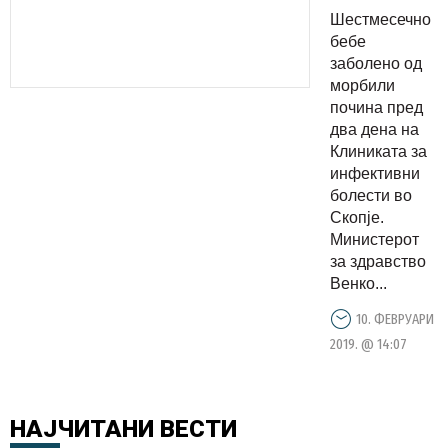
од
Шестмесечно
морбили
бебе
во
заболено од
морбили
Македониј
почина пред
Состојбат
два дена на
е
Клиниката за
алармантн
инфективни
болести во
Филипче
Скопје.
бега од
Министерот
одговорно
за здравство
Венко...
10. ФЕВРУАРИ
2019. @ 14:07
НАЈЧИТАНИ
ВЕСТИ