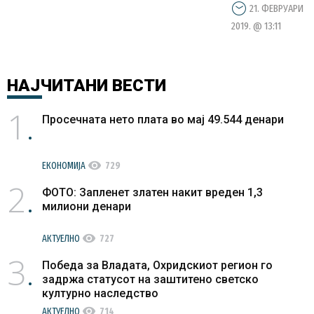
21. ФЕВРУАРИ
2019. @ 13:11
НАЈЧИТАНИ
ВЕСТИ
1
Просечната нето плата во мај 49.544 денари
visibility
ЕКОНОМИЈА
729
2
ФОТО: Запленет златен накит вреден 1,3
милиони денари
visibility
АКТУЕЛНО
727
3
Победа за Владата, Охридскиот регион го
задржа статусот на заштитено светско
културно наследство
visibility
АКТУЕЛНО
714