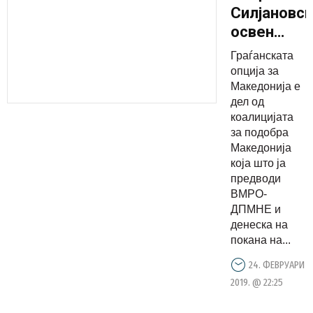
Силјановс
освен
поддршкат
Граѓанската
од ГРОМ
опција за
убеден
Македонија е
дел од
сум дека
коалицијата
ќе ја
за подобра
добие од
Македонија
сите
која што ја
предводи
граѓани и
ВМРО-
таа ќе
ДПМНЕ и
биде
денеска на
идниот
покана на...
претседат
24. ФЕВРУАРИ
2019. @ 22:25