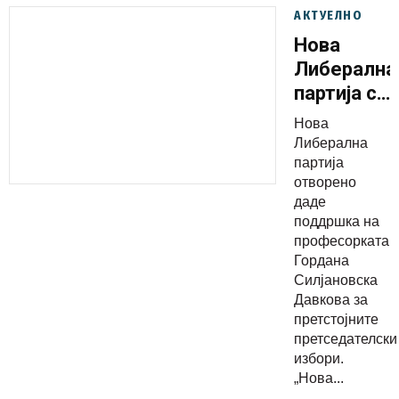
АКТУЕЛНО
Нова
Либерална
партија со
поддршка
Нова
за
Либерална
кандидату
партија
отворено
на
даде
професорк
поддршка на
Гордана
професорката
Силјановск
Гордана
Силјановска
Давкова
Давкова за
претстојните
претседателски
избори.
„Нова...