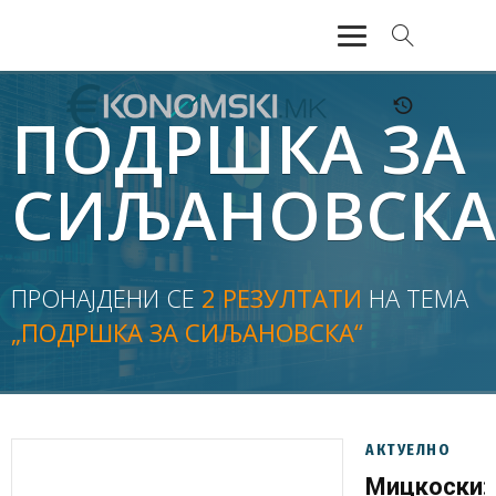
АКТУЕЛНО
ПОДРШКА ЗА
ЕКОНОМИЈА
СИЉАНОВСКА
ФИНАНСИИ
БАНКАРСТВО
ПРОНАЈДЕНИ СЕ
2 РЕЗУЛТАТИ
НА ТЕМА
„ПОДРШКА ЗА СИЉАНОВСКА“
ЖИВОТ
МОЗАИК
АКТУЕЛНО
Мицкоски: