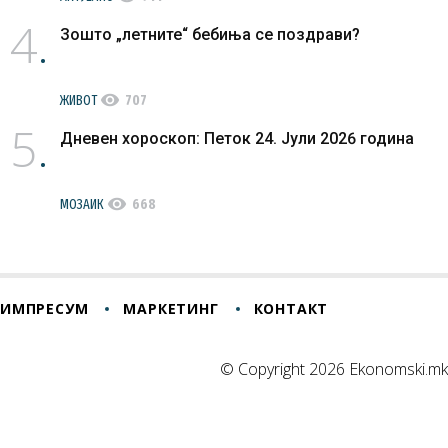
4
Зошто „летните“ бебиња се поздрави?
visibility
ЖИВОТ
707
5
Дневен хороскоп: Петок 24. Јули 2026 година
visibility
МОЗАИК
668
ИМПРЕСУМ
МАРКЕТИНГ
КОНТАКТ
© Copyright 2026 Ekonomski.mk